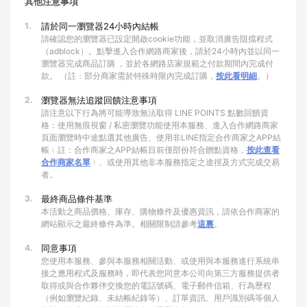
其他注意事項
1.
請於同一瀏覽器24小時內結帳
請確認您的瀏覽器已設定開啟cookie功能，並取消廣告阻擋程式
（adblock）。點擊進入合作網路商家後，請於24小時內並以同一
瀏覽器完成商品訂購 ，並於各網路店家規範之付款期間內完成付
款。 （註：部分商家需於特殊時限內完成訂購，
按此看明細
。）
2.
瀏覽器無法追蹤回饋注意事項
請注意以下行為將可能導致無法取得 LINE POINTS 點數回饋資
格：使用無痕視窗 / 私密瀏覽功能使用本服務、進入合作網路商家
頁面瀏覽時中途點選其他廣告、使用非LINE指定合作商家之APP結
帳﹙註：合作商家之APP結帳目前僅部份符合贈點資格，
按此查看
合作商家名單
﹚、或使用其他非本服務指定之途徑及方式完成交易
者。
3.
最終商品條件基準
本活動之商品價格、庫存、購物條件及優惠資訊，請依合作商家的
網站顯示之最終條件為準。相關限制請參考
這裏
。
4.
同意事項
您使用本服務、參與本服務相關活動、或使用與本服務進行系統串
接之應用程式及服務時，即代表您同意本公司向第三方服務提供者
取得或與合作夥伴交換您的電話號碼、電子郵件信箱、行為歷程
（例如瀏覽紀錄、未結帳紀錄等）、訂單資訊、用戶識別碼等個人