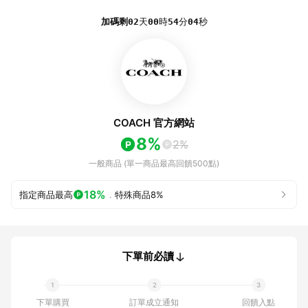
加碼剩
02
天
00
時
54
分
04
秒
COACH 官方網站
8%
2%
一般商品 (單一商品最高回饋500點)
18%
指定商品最高
．
特殊商品
8%
下單前必讀
下單購買
訂單成立通知
回饋入點