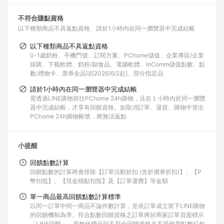
不符合賺點資格
以下種類商品不具返點資格
請於1小時內在同一瀏覽器中完成結帳
以下種類商品不具返點資格
0-1歲奶粉、手機門號、訂閱方案、PChome儲值、企業專區/企業
採購、下載軟體、奶粉/副食品、電腦軟體、InComm儲值點數、點
數/禮物卡、票券全品項[2026/6/2起]、部分指定品
請於1小時內在同一瀏覽器中完成結帳
需透過LINE購物前往PChome 24h購物，且在１小時內於同一瀏覽
器中完成結帳，才享有回饋資格。如取消訂單、退貨、購物中登出
PChome 24h購物帳號，將無法返點
小提醒
回饋點數計算
回饋點數的計算將會排除【訂單活動折扣 (含折價券折扣)】、【P
幣扣抵】、【現金積點扣抵】及【訂單運費】等金額
單一商品最高回饋點數計算標準
以同一訂單中同一商品不論件數計算，並依訂單成立當下LINE購物
的回饋機制為準。符合點數回饋資格之訂單將於商家訂單頁面標示
「LINE回饋」，若無此標示則不符合回饋資格亦不得使用點數紅包