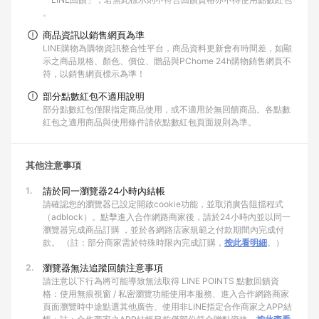
。
商品資訊以銷售網頁為準
LINE購物為購物資訊整合性平台，商品資料更新會有時間差，如顯
示之商品規格、顏色、價位、贈品與PChome 24h購物銷售網頁不
符，以銷售網頁標示為準！
部分點數紅包不適用說明
部分點數紅包僅限指定商品使用，或不適用於無回饋商品。各點數
紅包之適用商品與使用條件請依點數紅包頁面規則為準。
其他注意事項
1.
請於同一瀏覽器24小時內結帳
請確認您的瀏覽器已設定開啟cookie功能，並取消廣告阻擋程式
（adblock）。點擊進入合作網路商家後，請於24小時內並以同一
瀏覽器完成商品訂購 ，並於各網路店家規範之付款期間內完成付
款。 （註：部分商家需於特殊時限內完成訂購，
按此看明細
。）
2.
瀏覽器無法追蹤回饋注意事項
請注意以下行為將可能導致無法取得 LINE POINTS 點數回饋資
格：使用無痕視窗 / 私密瀏覽功能使用本服務、進入合作網路商家
頁面瀏覽時中途點選其他廣告、使用非LINE指定合作商家之APP結