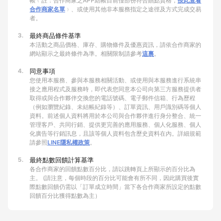
帳﹙註：合作商家之APP結帳目前僅部份符合贈點資格，
按此查看
合作商家名單
﹚、或使用其他非本服務指定之途徑及方式完成交易
者。
3.
最終商品條件基準
本活動之商品價格、庫存、購物條件及優惠資訊，請依合作商家的
網站顯示之最終條件為準。相關限制請參考
這裏
。
4.
同意事項
您使用本服務、參與本服務相關活動、或使用與本服務進行系統串
接之應用程式及服務時，即代表您同意本公司向第三方服務提供者
取得或與合作夥伴交換您的電話號碼、電子郵件信箱、行為歷程
（例如瀏覽紀錄、未結帳紀錄等）、訂單資訊、用戶識別碼等個人
資料。前述個人資料將用於本公司與合作夥伴進行身分整合、統一
管理客戶、共同行銷、提供更完善的應用服務、個人化服務、個人
化廣告等行銷訊息，且該等個人資料包含歷史資料在內。詳細規範
請參照
LINE隱私權政策
。
5.
最終點數回饋計算基準
各合作商家的回饋點數百分比，請以跳轉頁上所顯示的百分比為
主。 (請注意，每個時段的百分比可能會有所不同，因此購買後實
際點數回饋仍需以「訂單成立時間」當下各合作商家所設定的點數
回饋百分比獲得點數為主）