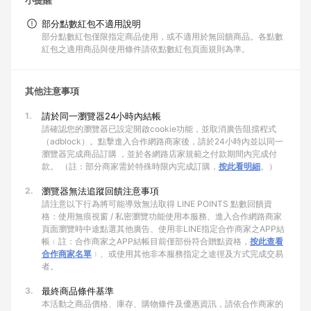
小提醒
部分點數紅包不適用說明
部分點數紅包僅限指定商品使用，或不適用於無回饋商品。各點數
紅包之適用商品與使用條件請依點數紅包頁面規則為準。
其他注意事項
1.
請於同一瀏覽器24小時內結帳
請確認您的瀏覽器已設定開啟cookie功能，並取消廣告阻擋程式
（adblock）。點擊進入合作網路商家後，請於24小時內並以同一
瀏覽器完成商品訂購 ，並於各網路店家規範之付款期間內完成付
款。 （註：部分商家需於特殊時限內完成訂購，
按此看明細
。）
2.
瀏覽器無法追蹤回饋注意事項
請注意以下行為將可能導致無法取得 LINE POINTS 點數回饋資
格：使用無痕視窗 / 私密瀏覽功能使用本服務、進入合作網路商家
頁面瀏覽時中途點選其他廣告、使用非LINE指定合作商家之APP結
帳﹙註：合作商家之APP結帳目前僅部份符合贈點資格，
按此查看
合作商家名單
﹚、或使用其他非本服務指定之途徑及方式完成交易
者。
3.
最終商品條件基準
本活動之商品價格、庫存、購物條件及優惠資訊，請依合作商家的