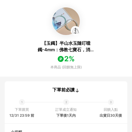
【玉鐲】半山水玉隨叮噹
鐲-4mm：佛教七寶石，消除
壓力，清洗負能量
2%
本商品 (回饋無上限)
下單前必讀
下單購買
訂單成立通知
回饋入點
12/31 23:59 前
下單後1天內
出貨日30天後