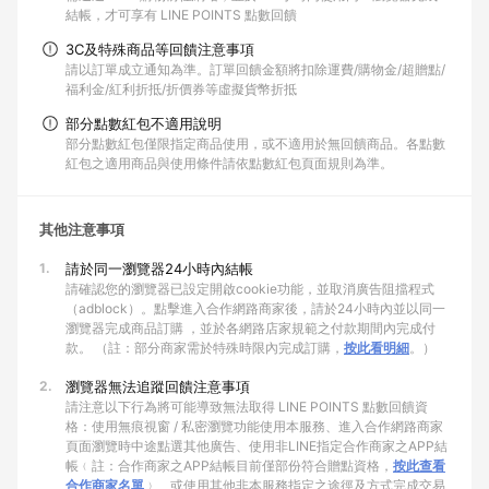
結帳，才可享有 LINE POINTS 點數回饋
3C及特殊商品等回饋注意事項
請以訂單成立通知為準。訂單回饋金額將扣除運費/購物金/超贈點/
福利金/紅利折抵/折價券等虛擬貨幣折抵
部分點數紅包不適用說明
部分點數紅包僅限指定商品使用，或不適用於無回饋商品。各點數
紅包之適用商品與使用條件請依點數紅包頁面規則為準。
其他注意事項
1.
請於同一瀏覽器24小時內結帳
請確認您的瀏覽器已設定開啟cookie功能，並取消廣告阻擋程式
（adblock）。點擊進入合作網路商家後，請於24小時內並以同一
瀏覽器完成商品訂購 ，並於各網路店家規範之付款期間內完成付
款。 （註：部分商家需於特殊時限內完成訂購，
按此看明細
。）
2.
瀏覽器無法追蹤回饋注意事項
請注意以下行為將可能導致無法取得 LINE POINTS 點數回饋資
格：使用無痕視窗 / 私密瀏覽功能使用本服務、進入合作網路商家
頁面瀏覽時中途點選其他廣告、使用非LINE指定合作商家之APP結
帳﹙註：合作商家之APP結帳目前僅部份符合贈點資格，
按此查看
合作商家名單
﹚、或使用其他非本服務指定之途徑及方式完成交易