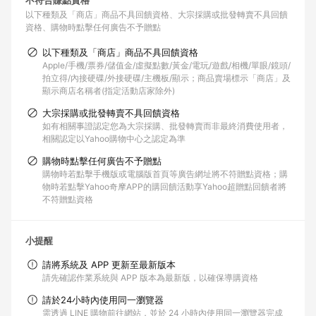
不符合賺點資格
以下種類及「商店」商品不具回饋資格
大宗採購或批發轉賣不具回饋
資格
購物時點擊任何廣告不予贈點
以下種類及「商店」商品不具回饋資格
Apple/手機/票券/儲值金/虛擬點數/黃金/電玩/遊戲/相機/單眼/鏡頭/
拍立得/內接硬碟/外接硬碟/主機板/顯示；商品賣場標示「商店」及
顯示商店名稱者(指定活動店家除外)
大宗採購或批發轉賣不具回饋資格
如有相關事證認定您為大宗採購、批發轉賣而非最終消費使用者，
相關認定以Yahoo購物中心之認定為準
購物時點擊任何廣告不予贈點
購物時若點擊手機版或電腦版首頁等廣告網址將不符贈點資格；購
物時若點擊Yahoo奇摩APP的購回饋活動享Yahoo超贈點回饋者將
不符贈點資格
小提醒
請將系統及 APP 更新至最新版本
請先確認作業系統與 APP 版本為最新版，以確保導購資格
請於24小時內使用同一瀏覽器
需透過 LINE 購物前往網站，並於 24 小時內使用同一瀏覽器完成