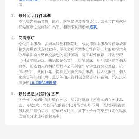
者。
3.
最終商品條件基準
本活動之商品價格、庫存、購物條件及優惠資訊，請依合作商家的
網站顯示之最終條件為準。相關限制請參考
這裏
。
4.
同意事項
您使用本服務、參與本服務相關活動、或使用與本服務進行系統串
接之應用程式及服務時，即代表您同意本公司向第三方服務提供者
取得或與合作夥伴交換您的電話號碼、電子郵件信箱、行為歷程
（例如瀏覽紀錄、未結帳紀錄等）、訂單資訊、用戶識別碼等個人
資料。前述個人資料將用於本公司與合作夥伴進行身分整合、統一
管理客戶、共同行銷、提供更完善的應用服務、個人化服務、個人
化廣告等行銷訊息，且該等個人資料包含歷史資料在內。詳細規範
請參照
LINE隱私權政策
。
5.
最終點數回饋計算基準
各合作商家的回饋點數百分比，請以跳轉頁上所顯示的百分比為
主。 (請注意，每個時段的百分比可能會有所不同，因此購買後實
際點數回饋仍需以「訂單成立時間」當下各合作商家所設定的點數
回饋百分比獲得點數為主）