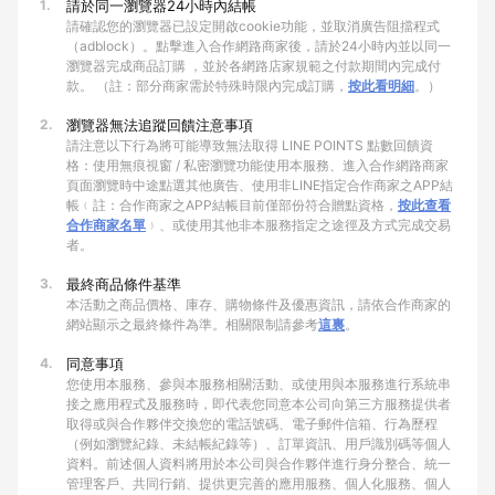
1.
請於同一瀏覽器24小時內結帳
請確認您的瀏覽器已設定開啟cookie功能，並取消廣告阻擋程式
（adblock）。點擊進入合作網路商家後，請於24小時內並以同一
瀏覽器完成商品訂購 ，並於各網路店家規範之付款期間內完成付
款。 （註：部分商家需於特殊時限內完成訂購，
按此看明細
。）
2.
瀏覽器無法追蹤回饋注意事項
請注意以下行為將可能導致無法取得 LINE POINTS 點數回饋資
格：使用無痕視窗 / 私密瀏覽功能使用本服務、進入合作網路商家
頁面瀏覽時中途點選其他廣告、使用非LINE指定合作商家之APP結
帳﹙註：合作商家之APP結帳目前僅部份符合贈點資格，
按此查看
合作商家名單
﹚、或使用其他非本服務指定之途徑及方式完成交易
者。
3.
最終商品條件基準
本活動之商品價格、庫存、購物條件及優惠資訊，請依合作商家的
網站顯示之最終條件為準。相關限制請參考
這裏
。
4.
同意事項
您使用本服務、參與本服務相關活動、或使用與本服務進行系統串
接之應用程式及服務時，即代表您同意本公司向第三方服務提供者
取得或與合作夥伴交換您的電話號碼、電子郵件信箱、行為歷程
（例如瀏覽紀錄、未結帳紀錄等）、訂單資訊、用戶識別碼等個人
資料。前述個人資料將用於本公司與合作夥伴進行身分整合、統一
管理客戶、共同行銷、提供更完善的應用服務、個人化服務、個人