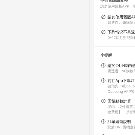
不符合賺點資格
請勿使用舊版APP下
請勿使用舊版A
如透過LINE購物
下列情況不具返
0-12個月嬰兒
小提醒
請於24小時內
需透過LINE購物
前往App下單
請預先下載Coup
Coupang A
回饋點數計算
境內、境外購買
稅費用】，以實
訂單編號說明
您於LINE購物