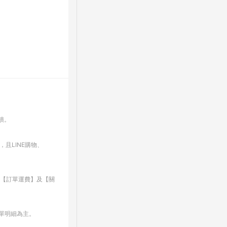
回饋。
，且LINE購物、
、【訂單運費】及【關
訂單明細為主。