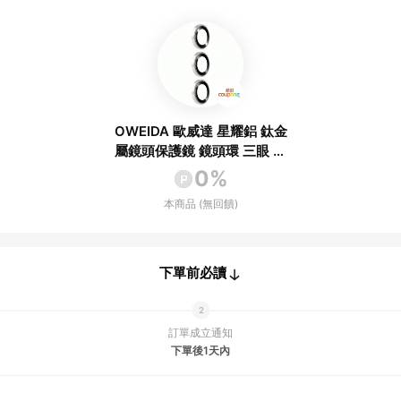
OWEIDA 歐威達 星耀鋁 鈦金
屬鏡頭保護鏡 鏡頭環 三眼 銀
色 iPhone 16Pro/16ProMax
0%
1組
本商品 (無回饋)
下單前必讀
訂單成立通知
下單後1天內