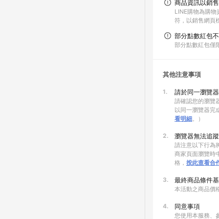
商品資訊以銷售
LINE購物為購
符，以銷售網頁
部分點數紅包不
部分點數紅包僅
其他注意事項
1.
請於同一瀏覽器
請確認您的瀏覽器
以同一瀏覽器完
看明細
。）
2.
瀏覽器無法追蹤
請注意以下行為將
商家頁面瀏覽時中
格，
按此查看合
3.
最終商品條件基
本活動之商品價
4.
同意事項
您使用本服務、