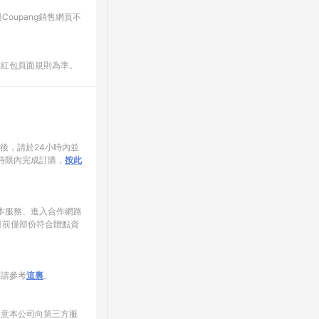
oupang銷售網頁不
數紅包頁面規則為準。
家後，請於24小時內並
時限內完成訂購，
按此
使用本服務、進入合作網路
目前僅部份符合贈點資
制請參考
這裏
。
同意本公司向第三方服