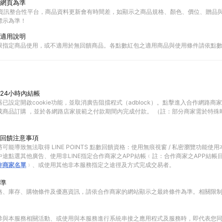
網頁為準
物資訊整合性平台，商品資料更新會有時間差，如顯示之商品規格、顏色、價位、贈品與C
標示為準！
適用說明
限指定商品使用，或不適用於無回饋商品。各點數紅包之適用商品與使用條件請依點
24小時內結帳
已設定開啟cookie功能，並取消廣告阻擋程式（adblock）。點擊進入合作網路商
成商品訂購 ，並於各網路店家規範之付款期間內完成付款。 （註：部分商家需於特殊
回饋注意事項
可能導致無法取得 LINE POINTS 點數回饋資格：使用無痕視窗 / 私密瀏覽功能
途點選其他廣告、使用非LINE指定合作商家之APP結帳﹙註：合作商家之APP結帳
作商家名單
﹚、或使用其他非本服務指定之途徑及方式完成交易者。
準
格、庫存、購物條件及優惠資訊，請依合作商家的網站顯示之最終條件為準。相關限
參與本服務相關活動、或使用與本服務進行系統串接之應用程式及服務時，即代表您