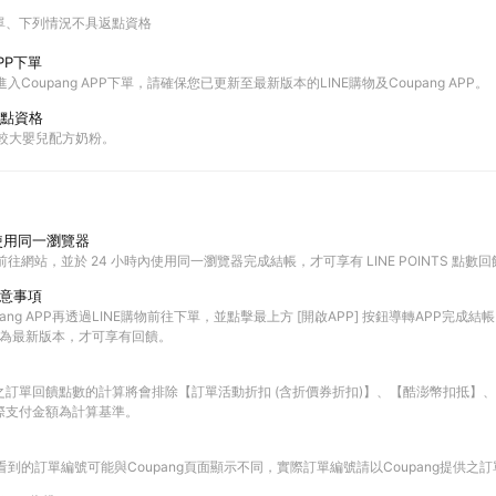
單
下列情況不具返點資格
PP下單
進入Coupang APP下單，請確保您已更新至最新版本的LINE購物及Coupang APP。
點資格
與較大嬰兒配方奶粉。
使用同一瀏覽器
前往網站，並於 24 小時內使用同一瀏覽器完成結帳，才可享有 LINE POINTS 點數
注意事項
ang APP再透過LINE購物前往下單，並點擊最上方 [開啟APP] 按鈕導轉APP完成結帳
PP皆為最新版本，才可享有回饋。
之訂單回饋點數的計算將會排除【訂單活動折扣 (含折價券折扣)】、【酷澎幣扣抵】
際支付金額為計算基準。
查看到的訂單編號可能與Coupang頁面顯示不同，實際訂單編號請以Coupang提供之