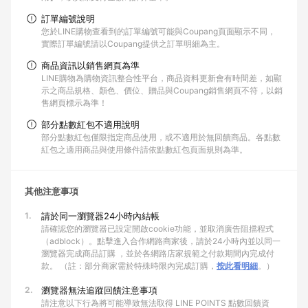
訂單編號說明
您於LINE購物查看到的訂單編號可能與Coupang頁面顯示不同，
實際訂單編號請以Coupang提供之訂單明細為主。
商品資訊以銷售網頁為準
LINE購物為購物資訊整合性平台，商品資料更新會有時間差，如顯
示之商品規格、顏色、價位、贈品與Coupang銷售網頁不符，以銷
售網頁標示為準！
部分點數紅包不適用說明
部分點數紅包僅限指定商品使用，或不適用於無回饋商品。各點數
紅包之適用商品與使用條件請依點數紅包頁面規則為準。
其他注意事項
1.
請於同一瀏覽器24小時內結帳
請確認您的瀏覽器已設定開啟cookie功能，並取消廣告阻擋程式
（adblock）。點擊進入合作網路商家後，請於24小時內並以同一
瀏覽器完成商品訂購 ，並於各網路店家規範之付款期間內完成付
款。 （註：部分商家需於特殊時限內完成訂購，
按此看明細
。）
2.
瀏覽器無法追蹤回饋注意事項
請注意以下行為將可能導致無法取得 LINE POINTS 點數回饋資