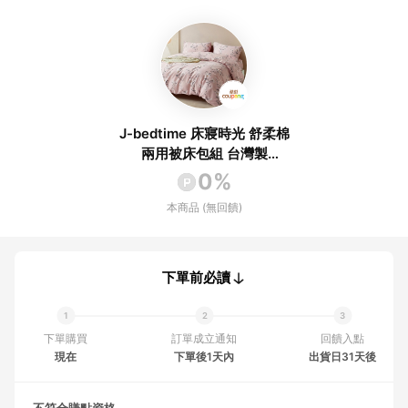
J-bedtime 床寢時光 舒柔棉
兩用被床包組 台灣製
SW6918M-H 雙人 兩用被套
0%
+ 床包 + 枕套 2個 質感花韻
本商品 (無回饋)
下單前必讀
下單購買
訂單成立通知
回饋入點
現在
下單後1天內
出貨日31天後