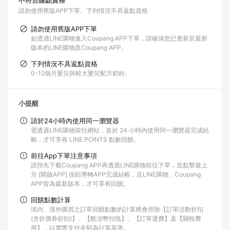
不符合賺點資格
請勿使用舊版APP下單
下列情況不具返點資格
請勿使用舊版APP下單
如透過LINE購物進入Coupang APP下單，請確保您已更新至最新
版本的LINE購物及Coupang APP。
下列情況不具返點資格
0-12個月嬰兒與較大嬰兒配方奶粉。
小提醒
請於24小時內使用同一瀏覽器
需透過LINE購物前往網站，並於 24 小時內使用同一瀏覽器完成結
帳，才可享有 LINE POINTS 點數回饋。
前往App下單注意事項
請預先下載Coupang APP再透過LINE購物前往下單，並點擊最上
方 [開啟APP] 按鈕導轉APP完成結帳，且LINE購物、Coupang
APP皆為最新版本，才可享有回饋。
回饋點數計算
境內、境外購買之訂單回饋點數的計算將會排除【訂單活動折扣
(含折價券折扣)】、【酷澎幣扣抵】、【訂單運費】及【關稅費
用】，以實際支付金額為計算基準。