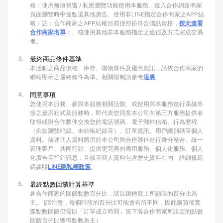
格：使用無痕視窗 / 私密瀏覽功能使用本服務、進入合作網路商家
頁面瀏覽時中途點選其他廣告、使用非LINE指定合作商家之APP結
帳﹙註：合作商家之APP結帳目前僅部份符合贈點資格，
按此查看
合作商家名單
﹚、或使用其他非本服務指定之途徑及方式完成交易
者。
3.
最終商品條件基準
本活動之商品價格、庫存、購物條件及優惠資訊，請依合作商家的
網站顯示之最終條件為準。相關限制請參考
這裏
。
4.
同意事項
您使用本服務、參與本服務相關活動、或使用與本服務進行系統串
接之應用程式及服務時，即代表您同意本公司向第三方服務提供者
取得或與合作夥伴交換您的電話號碼、電子郵件信箱、行為歷程
（例如瀏覽紀錄、未結帳紀錄等）、訂單資訊、用戶識別碼等個人
資料。前述個人資料將用於本公司與合作夥伴進行身分整合、統一
管理客戶、共同行銷、提供更完善的應用服務、個人化服務、個人
化廣告等行銷訊息，且該等個人資料包含歷史資料在內。詳細規範
請參照
LINE隱私權政策
。
5.
最終點數回饋計算基準
各合作商家的回饋點數百分比，請以跳轉頁上所顯示的百分比為
主。 (請注意，每個時段的百分比可能會有所不同，因此購買後實
際點數回饋仍需以「訂單成立時間」當下各合作商家所設定的點數
回饋百分比獲得點數為主）