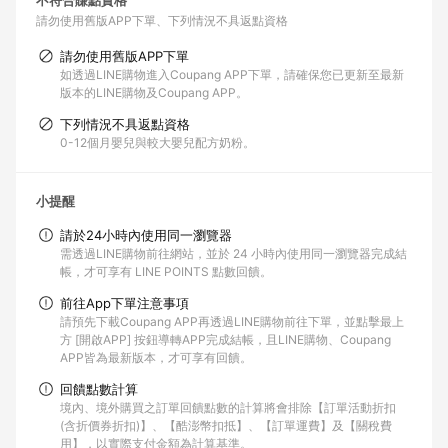
不符合賺點資格
請勿使用舊版APP下單
下列情況不具返點資格
請勿使用舊版APP下單
如透過LINE購物進入Coupang APP下單，請確保您已更新至最新
版本的LINE購物及Coupang APP。
下列情況不具返點資格
0-12個月嬰兒與較大嬰兒配方奶粉。
小提醒
請於24小時內使用同一瀏覽器
需透過LINE購物前往網站，並於 24 小時內使用同一瀏覽器完成結
帳，才可享有 LINE POINTS 點數回饋。
前往App下單注意事項
請預先下載Coupang APP再透過LINE購物前往下單，並點擊最上
方 [開啟APP] 按鈕導轉APP完成結帳，且LINE購物、Coupang
APP皆為最新版本，才可享有回饋。
回饋點數計算
境內、境外購買之訂單回饋點數的計算將會排除【訂單活動折扣
(含折價券折扣)】、【酷澎幣扣抵】、【訂單運費】及【關稅費
用】，以實際支付金額為計算基準。