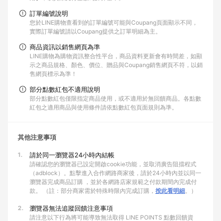
訂單編號說明
您於LINE購物查看到的訂單編號可能與Coupang頁面顯示不同，
實際訂單編號請以Coupang提供之訂單明細為主。
商品資訊以銷售網頁為準
LINE購物為購物資訊整合性平台，商品資料更新會有時間差，如顯
示之商品規格、顏色、價位、贈品與Coupang銷售網頁不符，以銷
售網頁標示為準！
部分點數紅包不適用說明
部分點數紅包僅限指定商品使用，或不適用於無回饋商品。各點數
紅包之適用商品與使用條件請依點數紅包頁面規則為準。
其他注意事項
1.
請於同一瀏覽器24小時內結帳
請確認您的瀏覽器已設定開啟cookie功能，並取消廣告阻擋程式
（adblock）。點擊進入合作網路商家後，請於24小時內並以同一
瀏覽器完成商品訂購 ，並於各網路店家規範之付款期間內完成付
款。 （註：部分商家需於特殊時限內完成訂購，
按此看明細
。）
2.
瀏覽器無法追蹤回饋注意事項
請注意以下行為將可能導致無法取得 LINE POINTS 點數回饋資