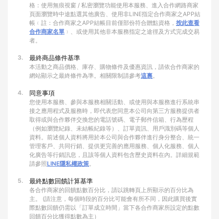
格：使用無痕視窗 / 私密瀏覽功能使用本服務、進入合作網路商家
頁面瀏覽時中途點選其他廣告、使用非LINE指定合作商家之APP結
帳﹙註：合作商家之APP結帳目前僅部份符合贈點資格，
按此查看
合作商家名單
﹚、或使用其他非本服務指定之途徑及方式完成交易
者。
3.
最終商品條件基準
本活動之商品價格、庫存、購物條件及優惠資訊，請依合作商家的
網站顯示之最終條件為準。相關限制請參考
這裏
。
4.
同意事項
您使用本服務、參與本服務相關活動、或使用與本服務進行系統串
接之應用程式及服務時，即代表您同意本公司向第三方服務提供者
取得或與合作夥伴交換您的電話號碼、電子郵件信箱、行為歷程
（例如瀏覽紀錄、未結帳紀錄等）、訂單資訊、用戶識別碼等個人
資料。前述個人資料將用於本公司與合作夥伴進行身分整合、統一
管理客戶、共同行銷、提供更完善的應用服務、個人化服務、個人
化廣告等行銷訊息，且該等個人資料包含歷史資料在內。詳細規範
請參照
LINE隱私權政策
。
5.
最終點數回饋計算基準
各合作商家的回饋點數百分比，請以跳轉頁上所顯示的百分比為
主。 (請注意，每個時段的百分比可能會有所不同，因此購買後實
際點數回饋仍需以「訂單成立時間」當下各合作商家所設定的點數
回饋百分比獲得點數為主）