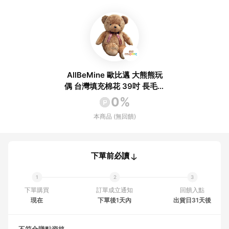
AllBeMine 歐比邁 大熊熊玩
偶 台灣填充棉花 39吋 長毛柔
柔熊 1個
0%
本商品 (無回饋)
下單前必讀
下單購買
訂單成立通知
回饋入點
現在
下單後1天內
出貨日31天後