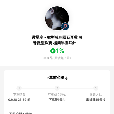
微星塵 - 微型珍珠隕石耳環 珍
珠微型珠寶 極簡半圓耳針 耳
環
1%
本商品 (回饋無上限)
下單前必讀
下單購買
訂單成立通知
回饋入點
02/28 23:59 前
下單後1天內
出貨日45天後