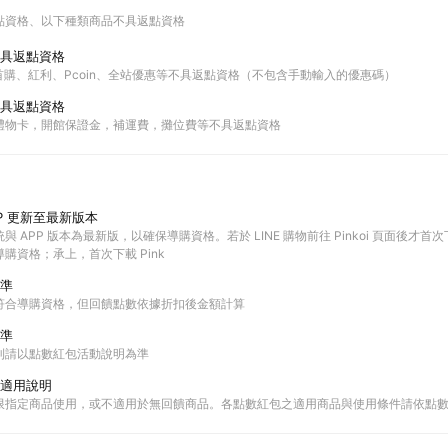
點資格
以下種類商品不具返點資格
具返點資格
站內首購、紅利、Pcoin、全站優惠等不具返點資格（不包含手動輸入的優惠碼）
具返點資格
禮物卡，開館保證金，補運費，攤位費等不具返點資格
P 更新至最新版本
 APP 版本為最新版，以確保導購資格。若於 LINE 購物前往 Pinkoi 頁面後才首次下載 
購資格；承上，首次下載 Pink
準
符合導購資格，但回饋點數依據折扣後金額計算
準
則請以點數紅包活動說明為準
適用說明
限指定商品使用，或不適用於無回饋商品。各點數紅包之適用商品與使用條件請依點