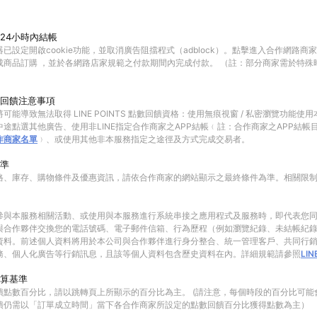
24小時內結帳
已設定開啟cookie功能，並取消廣告阻擋程式（adblock）。點擊進入合作網路商
成商品訂購 ，並於各網路店家規範之付款期間內完成付款。 （註：部分商家需於特殊
回饋注意事項
可能導致無法取得 LINE POINTS 點數回饋資格：使用無痕視窗 / 私密瀏覽功能
途點選其他廣告、使用非LINE指定合作商家之APP結帳﹙註：合作商家之APP結帳
作商家名單
﹚、或使用其他非本服務指定之途徑及方式完成交易者。
準
格、庫存、購物條件及優惠資訊，請依合作商家的網站顯示之最終條件為準。相關限
參與本服務相關活動、或使用與本服務進行系統串接之應用程式及服務時，即代表您
與合作夥伴交換您的電話號碼、電子郵件信箱、行為歷程（例如瀏覽紀錄、未結帳紀
資料。前述個人資料將用於本公司與合作夥伴進行身分整合、統一管理客戶、共同行
務、個人化廣告等行銷訊息，且該等個人資料包含歷史資料在內。詳細規範請參照
LI
算基準
饋點數百分比，請以跳轉頁上所顯示的百分比為主。 (請注意，每個時段的百分比可能
饋仍需以「訂單成立時間」當下各合作商家所設定的點數回饋百分比獲得點數為主）