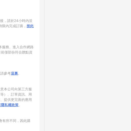
家後，請於24小時內並
時限內完成訂購，
按此
使用本服務、進入合作網路
目前僅部份符合贈點資
制請參考
這裏
。
同意本公司向第三方服
錄等）、訂單資訊、用
銷、提供更完善的應用
NE隱私權政策
。
會有所不同，因此購