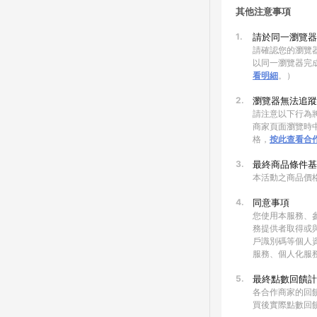
其他注意事項
1.
請於同一瀏覽器
請確認您的瀏覽器
以同一瀏覽器完
看明細
。）
2.
瀏覽器無法追蹤
請注意以下行為將
商家頁面瀏覽時中
格，
按此查看合
3.
最終商品條件基
本活動之商品價
4.
同意事項
您使用本服務、
務提供者取得或
戶識別碼等個人
服務、個人化服
5.
最終點數回饋計
各合作商家的回
買後實際點數回