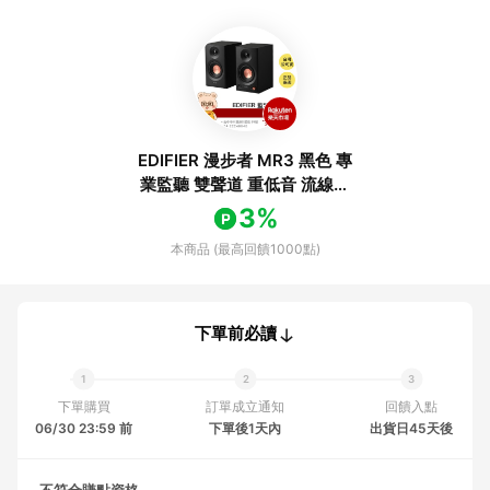
EDIFIER 漫步者 MR3 黑色 專
業監聽 雙聲道 重低音 流線設
計 藍牙喇叭 | 金曲音響
3%
本商品 (最高回饋1000點)
下單前必讀
下單購買
訂單成立通知
回饋入點
06/30 23:59 前
下單後1天內
出貨日45天後