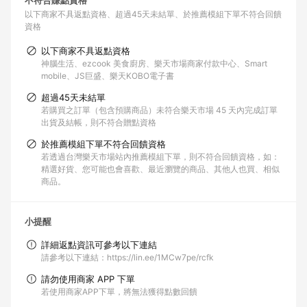
不符合賺點資格
以下商家不具返點資格
超過45天未結單
於推薦模組下單不符合回饋
資格
以下商家不具返點資格
神腦生活、ezcook 美食廚房、樂天市場商家付款中心、Smart
mobile、JS巨盛、樂天KOBO電子書
超過45天未結單
若購買之訂單（包含預購商品）未符合樂天市場 45 天內完成訂單
出貨及結帳，則不符合贈點資格
於推薦模組下單不符合回饋資格
若透過台灣樂天市場站內推薦模組下單，則不符合回饋資格，如：
精選好貨、您可能也會喜歡、最近瀏覽的商品、其他人也買、相似
商品。
小提醒
詳細返點資訊可參考以下連結
請參考以下連結：https://lin.ee/1MCw7pe/rcfk
請勿使用商家 APP 下單
若使用商家APP下單，將無法獲得點數回饋