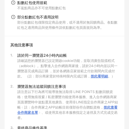
點數紅包使用規範
不返點商品亦不可使用點數紅包
部分點數紅包不適用說明
部分點數紅包僅限指定商品使用，或不適用於無回饋商品。各點數
紅包之適用商品與使用條件請依點數紅包頁面規則為準。
其他注意事項
1.
請於同一瀏覽器24小時內結帳
請確認您的瀏覽器已設定開啟cookie功能，並取消廣告阻擋程式
（adblock）。點擊進入合作網路商家後，請於24小時內並以同一
瀏覽器完成商品訂購 ，並於各網路店家規範之付款期間內完成付
款。 （註：部分商家需於特殊時限內完成訂購，
按此看明細
。）
2.
瀏覽器無法追蹤回饋注意事項
請注意以下行為將可能導致無法取得 LINE POINTS 點數回饋資
格：使用無痕視窗 / 私密瀏覽功能使用本服務、進入合作網路商家
頁面瀏覽時中途點選其他廣告、使用非LINE指定合作商家之APP結
帳﹙註：合作商家之APP結帳目前僅部份符合贈點資格，
按此查看
合作商家名單
﹚、或使用其他非本服務指定之途徑及方式完成交易
者。
3.
最終商品條件基準