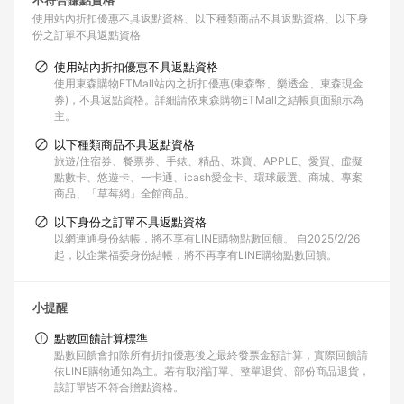
不符合賺點資格
使用站內折扣優惠不具返點資格
以下種類商品不具返點資格
以下身
份之訂單不具返點資格
使用站內折扣優惠不具返點資格
使用東森購物ETMall站內之折扣優惠(東森幣、樂透金、東森現金
券)，不具返點資格。詳細請依東森購物ETMall之結帳頁面顯示為
主。
以下種類商品不具返點資格
旅遊/住宿券、餐票券、手錶、精品、珠寶、APPLE、愛買、虛擬
點數卡、悠遊卡、一卡通、icash愛金卡、環球嚴選、商城、專案
商品、「草莓網」全館商品。
以下身份之訂單不具返點資格
以網連通身份結帳，將不享有LINE購物點數回饋。 自2025/2/26
起，以企業福委身份結帳，將不再享有LINE購物點數回饋。
小提醒
點數回饋計算標準
點數回饋會扣除所有折扣優惠後之最終發票金額計算，實際回饋請
依LINE購物通知為主。若有取消訂單、整單退貨、部份商品退貨，
該訂單皆不符合贈點資格。