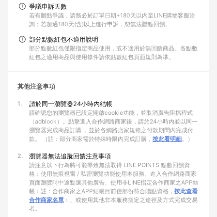
爭議申訴天數
若有贈點爭議，請務必於訂單日期+180天以內至LINE購物客服洽
詢；若超過180天(含)以上進行申訴，恕無法贈點回饋。
部分點數紅包不適用說明
部分點數紅包僅限指定商品使用，或不適用於無回饋商品。各點數
紅包之適用商品與使用條件請依點數紅包頁面規則為準。
其他注意事項
1.
請於同一瀏覽器24小時內結帳
請確認您的瀏覽器已設定開啟cookie功能，並取消廣告阻擋程式
（adblock）。點擊進入合作網路商家後，請於24小時內並以同一
瀏覽器完成商品訂購 ，並於各網路店家規範之付款期間內完成付
款。 （註：部分商家需於特殊時限內完成訂購，
按此看明細
。）
2.
瀏覽器無法追蹤回饋注意事項
請注意以下行為將可能導致無法取得 LINE POINTS 點數回饋資
格：使用無痕視窗 / 私密瀏覽功能使用本服務、進入合作網路商家
頁面瀏覽時中途點選其他廣告、使用非LINE指定合作商家之APP結
帳﹙註：合作商家之APP結帳目前僅部份符合贈點資格，
按此查看
合作商家名單
﹚、或使用其他非本服務指定之途徑及方式完成交易
者。