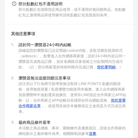
部分點數紅包不適用說明
部分點數紅包僅限指定商品使用，或不適用於無回饋商品。各點數
紅包之適用商品與使用條件請依點數紅包頁面規則為準。
其他注意事項
1.
請於同一瀏覽器24小時內結帳
請確認您的瀏覽器已設定開啟cookie功能，並取消廣告阻擋程式
（adblock）。點擊進入合作網路商家後，請於24小時內並以同一
瀏覽器完成商品訂購 ，並於各網路店家規範之付款期間內完成付
款。 （註：部分商家需於特殊時限內完成訂購，
按此看明細
。）
2.
瀏覽器無法追蹤回饋注意事項
請注意以下行為將可能導致無法取得 LINE POINTS 點數回饋資
格：使用無痕視窗 / 私密瀏覽功能使用本服務、進入合作網路商家
頁面瀏覽時中途點選其他廣告、使用非LINE指定合作商家之APP結
帳﹙註：合作商家之APP結帳目前僅部份符合贈點資格，
按此查看
合作商家名單
﹚、或使用其他非本服務指定之途徑及方式完成交易
者。
3.
最終商品條件基準
本活動之商品價格、庫存、購物條件及優惠資訊，請依合作商家的
網站顯示之最終條件為準。相關限制請參考
這裏
。