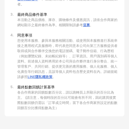
者。
3.
最終商品條件基準
本活動之商品價格、庫存、購物條件及優惠資訊，請依合作商家的
網站顯示之最終條件為準。相關限制請參考
這裏
。
4.
同意事項
您使用本服務、參與本服務相關活動、或使用與本服務進行系統串
接之應用程式及服務時，即代表您同意本公司向第三方服務提供者
取得或與合作夥伴交換您的電話號碼、電子郵件信箱、行為歷程
（例如瀏覽紀錄、未結帳紀錄等）、訂單資訊、用戶識別碼等個人
資料。前述個人資料將用於本公司與合作夥伴進行身分整合、統一
管理客戶、共同行銷、提供更完善的應用服務、個人化服務、個人
化廣告等行銷訊息，且該等個人資料包含歷史資料在內。詳細規範
請參照
LINE隱私權政策
。
5.
最終點數回饋計算基準
各合作商家的回饋點數百分比，請以跳轉頁上所顯示的百分比為
主。 (請注意，每個時段的百分比可能會有所不同，因此購買後實
際點數回饋仍需以「訂單成立時間」當下各合作商家所設定的點數
回饋百分比獲得點數為主）