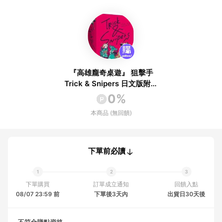
『高雄龐奇桌遊』 狙擊手
Trick & Snipers 日文版附繁
體中文說明書 正版桌上遊戲專
0%
賣店
本商品 (無回饋)
下單前必讀
下單購買
訂單成立通知
回饋入點
08/07 23:59 前
下單後3天內
出貨日30天後