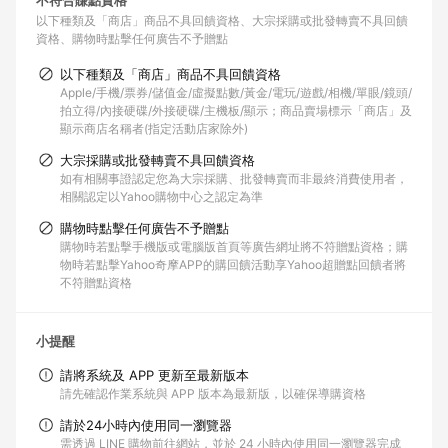
不符合賺點資格
以下種類及「商店」商品不具回饋資格
大宗採購或批發轉賣不具回饋
資格
購物時點擊任何廣告不予贈點
以下種類及「商店」商品不具回饋資格
Apple/手機/票券/儲值金/虛擬點數/黃金/電玩/遊戲/相機/單眼/鏡頭/
拍立得/內接硬碟/外接硬碟/主機板/顯示；商品賣場標示「商店」及
顯示商店名稱者(指定活動店家除外)
大宗採購或批發轉賣不具回饋資格
如有相關事證認定您為大宗採購、批發轉賣而非最終消費使用者，
相關認定以Yahoo購物中心之認定為準
購物時點擊任何廣告不予贈點
購物時若點擊手機版或電腦版首頁等廣告網址將不符贈點資格；購
物時若點擊Yahoo奇摩APP的購回饋活動享Yahoo超贈點回饋者將
不符贈點資格
小提醒
請將系統及 APP 更新至最新版本
請先確認作業系統與 APP 版本為最新版，以確保導購資格
請於24小時內使用同一瀏覽器
需透過 LINE 購物前往網站，並於 24 小時內使用同一瀏覽器完成