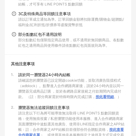
結帳，才可享有 LINE POINTS 點數回饋
3C及特殊商品等回饋注意事項
請以訂單成立通知為準。訂單回饋金額將扣除運費/購物金/超贈點/
福利金/紅利折抵/折價券等虛擬貨幣折抵
部分點數紅包不適用說明
部分點數紅包僅限指定商品使用，或不適用於無回饋商品。各點數
紅包之適用商品與使用條件請依點數紅包頁面規則為準。
其他注意事項
1.
請於同一瀏覽器24小時內結帳
請確認您的瀏覽器已設定開啟cookie功能，並取消廣告阻擋程式
（adblock）。點擊進入合作網路商家後，請於24小時內並以同一
瀏覽器完成商品訂購 ，並於各網路店家規範之付款期間內完成付
款。 （註：部分商家需於特殊時限內完成訂購，
按此看明細
。）
2.
瀏覽器無法追蹤回饋注意事項
請注意以下行為將可能導致無法取得 LINE POINTS 點數回饋資
格：使用無痕視窗 / 私密瀏覽功能使用本服務、進入合作網路商家
頁面瀏覽時中途點選其他廣告、使用非LINE指定合作商家之APP結
帳﹙註：合作商家之APP結帳目前僅部份符合贈點資格，
按此查看
合作商家名單
﹚、或使用其他非本服務指定之途徑及方式完成交易