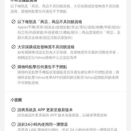
不符合賺點資格
以下種類及「商店」商品不具回饋資格
大宗採購或批發轉賣不具回饋
資格
購物時點擊任何廣告不予贈點
以下種類及「商店」商品不具回饋資格
Apple/手機/票券/儲值金/虛擬點數/黃金/電玩/遊戲/相機/單眼/鏡頭/
拍立得/內接硬碟/外接硬碟/主機板/顯示；商品賣場標示「商店」及
顯示商店名稱者(指定活動店家除外)
大宗採購或批發轉賣不具回饋資格
如有相關事證認定您為大宗採購、批發轉賣而非最終消費使用者，
相關認定以Yahoo購物中心之認定為準
購物時點擊任何廣告不予贈點
購物時若點擊手機版或電腦版首頁等廣告網址將不符贈點資格；購
物時若點擊Yahoo奇摩APP的購回饋活動享Yahoo超贈點回饋者將
不符贈點資格
小提醒
請將系統及 APP 更新至最新版本
請先確認作業系統與 APP 版本為最新版，以確保導購資格
請於24小時內使用同一瀏覽器
需透過 LINE 購物前往網站，並於 24 小時內使用同一瀏覽器完成