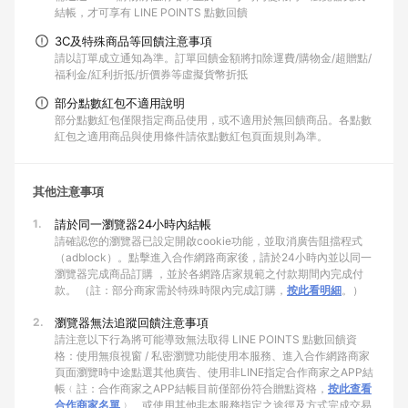
結帳，才可享有 LINE POINTS 點數回饋
3C及特殊商品等回饋注意事項
請以訂單成立通知為準。訂單回饋金額將扣除運費/購物金/超贈點/
福利金/紅利折抵/折價券等虛擬貨幣折抵
部分點數紅包不適用說明
部分點數紅包僅限指定商品使用，或不適用於無回饋商品。各點數
紅包之適用商品與使用條件請依點數紅包頁面規則為準。
其他注意事項
1.
請於同一瀏覽器24小時內結帳
請確認您的瀏覽器已設定開啟cookie功能，並取消廣告阻擋程式
（adblock）。點擊進入合作網路商家後，請於24小時內並以同一
瀏覽器完成商品訂購 ，並於各網路店家規範之付款期間內完成付
款。 （註：部分商家需於特殊時限內完成訂購，
按此看明細
。）
2.
瀏覽器無法追蹤回饋注意事項
請注意以下行為將可能導致無法取得 LINE POINTS 點數回饋資
格：使用無痕視窗 / 私密瀏覽功能使用本服務、進入合作網路商家
頁面瀏覽時中途點選其他廣告、使用非LINE指定合作商家之APP結
帳﹙註：合作商家之APP結帳目前僅部份符合贈點資格，
按此查看
合作商家名單
﹚、或使用其他非本服務指定之途徑及方式完成交易