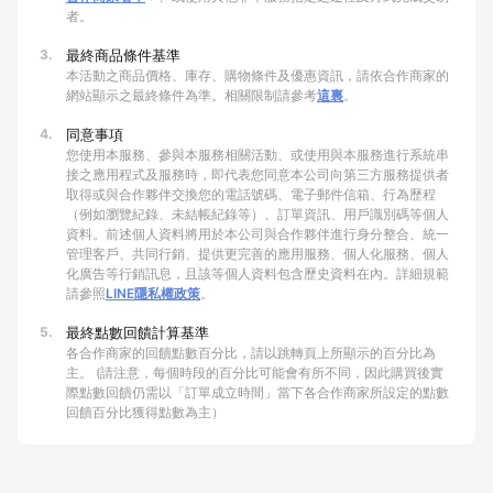
者。
3.
最終商品條件基準
本活動之商品價格、庫存、購物條件及優惠資訊，請依合作商家的
網站顯示之最終條件為準。相關限制請參考
這裏
。
4.
同意事項
您使用本服務、參與本服務相關活動、或使用與本服務進行系統串
接之應用程式及服務時，即代表您同意本公司向第三方服務提供者
取得或與合作夥伴交換您的電話號碼、電子郵件信箱、行為歷程
（例如瀏覽紀錄、未結帳紀錄等）、訂單資訊、用戶識別碼等個人
資料。前述個人資料將用於本公司與合作夥伴進行身分整合、統一
管理客戶、共同行銷、提供更完善的應用服務、個人化服務、個人
化廣告等行銷訊息，且該等個人資料包含歷史資料在內。詳細規範
請參照
LINE隱私權政策
。
5.
最終點數回饋計算基準
各合作商家的回饋點數百分比，請以跳轉頁上所顯示的百分比為
主。 (請注意，每個時段的百分比可能會有所不同，因此購買後實
際點數回饋仍需以「訂單成立時間」當下各合作商家所設定的點數
回饋百分比獲得點數為主）