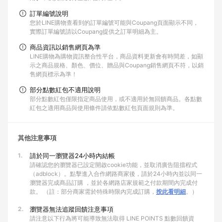
訂單編號說明
您於LINE購物查看到的訂單編號可能與Coupang頁面顯示不同，
實際訂單編號請以Coupang提供之訂單明細為主。
商品資訊以銷售網頁為準
LINE購物為購物資訊整合性平台，商品資料更新會有時間差，如顯
示之商品規格、顏色、價位、贈品與Coupang銷售網頁不符，以銷
售網頁標示為準！
部分點數紅包不適用說明
部分點數紅包僅限指定商品使用，或不適用於無回饋商品。各點數
紅包之適用商品與使用條件請依點數紅包頁面規則為準。
其他注意事項
1.
請於同一瀏覽器24小時內結帳
請確認您的瀏覽器已設定開啟cookie功能，並取消廣告阻擋程式
（adblock）。點擊進入合作網路商家後，請於24小時內並以同一
瀏覽器完成商品訂購 ，並於各網路店家規範之付款期間內完成付
款。 （註：部分商家需於特殊時限內完成訂購，
按此看明細
。）
2.
瀏覽器無法追蹤回饋注意事項
請注意以下行為將可能導致無法取得 LINE POINTS 點數回饋資