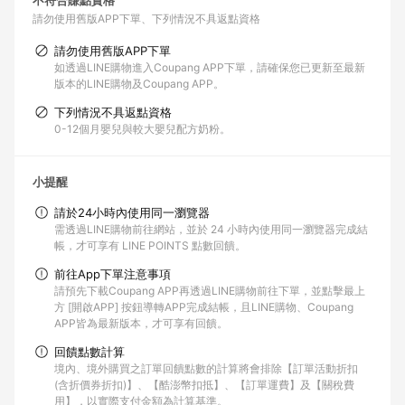
不符合賺點資格
請勿使用舊版APP下單
下列情況不具返點資格
請勿使用舊版APP下單
如透過LINE購物進入Coupang APP下單，請確保您已更新至最新
版本的LINE購物及Coupang APP。
下列情況不具返點資格
0-12個月嬰兒與較大嬰兒配方奶粉。
小提醒
請於24小時內使用同一瀏覽器
需透過LINE購物前往網站，並於 24 小時內使用同一瀏覽器完成結
帳，才可享有 LINE POINTS 點數回饋。
前往App下單注意事項
請預先下載Coupang APP再透過LINE購物前往下單，並點擊最上
方 [開啟APP] 按鈕導轉APP完成結帳，且LINE購物、Coupang
APP皆為最新版本，才可享有回饋。
回饋點數計算
境內、境外購買之訂單回饋點數的計算將會排除【訂單活動折扣
(含折價券折扣)】、【酷澎幣扣抵】、【訂單運費】及【關稅費
用】，以實際支付金額為計算基準。