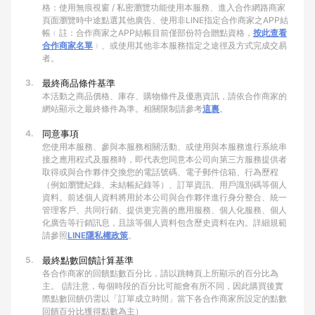
格：使用無痕視窗 / 私密瀏覽功能使用本服務、進入合作網路商家
頁面瀏覽時中途點選其他廣告、使用非LINE指定合作商家之APP結
帳﹙註：合作商家之APP結帳目前僅部份符合贈點資格，
按此查看
合作商家名單
﹚、或使用其他非本服務指定之途徑及方式完成交易
者。
3.
最終商品條件基準
本活動之商品價格、庫存、購物條件及優惠資訊，請依合作商家的
網站顯示之最終條件為準。相關限制請參考
這裏
。
4.
同意事項
您使用本服務、參與本服務相關活動、或使用與本服務進行系統串
接之應用程式及服務時，即代表您同意本公司向第三方服務提供者
取得或與合作夥伴交換您的電話號碼、電子郵件信箱、行為歷程
（例如瀏覽紀錄、未結帳紀錄等）、訂單資訊、用戶識別碼等個人
資料。前述個人資料將用於本公司與合作夥伴進行身分整合、統一
管理客戶、共同行銷、提供更完善的應用服務、個人化服務、個人
化廣告等行銷訊息，且該等個人資料包含歷史資料在內。詳細規範
請參照
LINE隱私權政策
。
5.
最終點數回饋計算基準
各合作商家的回饋點數百分比，請以跳轉頁上所顯示的百分比為
主。 (請注意，每個時段的百分比可能會有所不同，因此購買後實
際點數回饋仍需以「訂單成立時間」當下各合作商家所設定的點數
回饋百分比獲得點數為主）