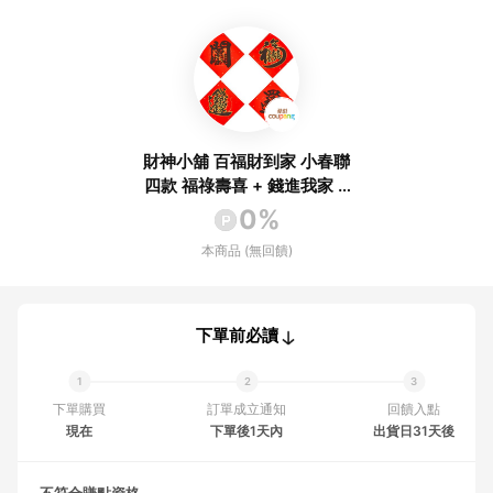
財神小舖 百福財到家 小春聯
四款 福祿壽喜 + 錢進我家 +
百福臨門 + 四季亨通 16.5 x
0%
16.5cm 紅色
本商品 (無回饋)
下單前必讀
下單購買
訂單成立通知
回饋入點
現在
下單後1天內
出貨日31天後