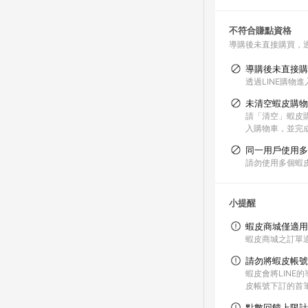
不符合賺點資格
導購後未直接購買，
導購後未直接購
透過LINE購物
未清空蝦皮購物
請「清空」蝦皮購
入購物車，並完
同一用戶使用多
請勿使用多個蝦
小提醒
蝦皮商城僅適用
蝦皮商城之訂單
請勿將蝦皮帳號
蝦皮會將LIN
皮帳號下訂的首
點數回饋上限計