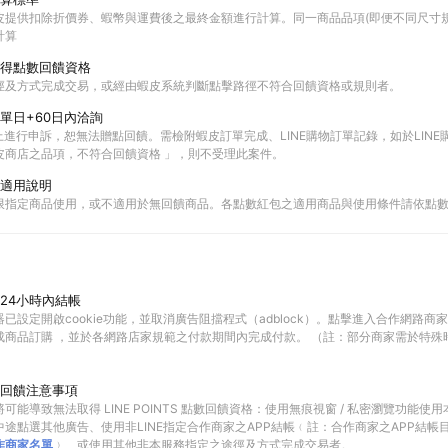
皮提供扣除折價券、蝦幣與運費後之最終金額進行計算。同一商品品項(即便不同尺寸規
計算
得點數回饋資格
徑及方式完成交易，或經由蝦皮系統判斷點擊路徑不符合回饋資格或規則者。
單日+60日內洽詢
以上進行申訴，恕無法贈點回饋。需檢附蝦皮訂單完成、LINE購物訂單記錄，如於LIN
皮商店之品項，不符合回饋資格 」，則不受理此案件。
適用說明
限指定商品使用，或不適用於無回饋商品。各點數紅包之適用商品與使用條件請依點
24小時內結帳
已設定開啟cookie功能，並取消廣告阻擋程式（adblock）。點擊進入合作網路商
成商品訂購 ，並於各網路店家規範之付款期間內完成付款。 （註：部分商家需於特殊
回饋注意事項
可能導致無法取得 LINE POINTS 點數回饋資格：使用無痕視窗 / 私密瀏覽功能
途點選其他廣告、使用非LINE指定合作商家之APP結帳﹙註：合作商家之APP結帳
作商家名單
﹚、或使用其他非本服務指定之途徑及方式完成交易者。