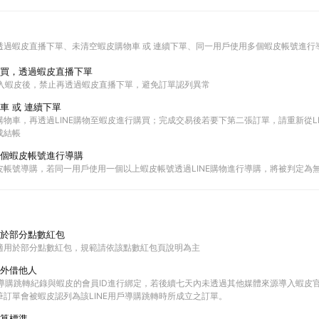
透過蝦皮直播下單
未清空蝦皮購物車 或 連續下單
同一用戶使用多個蝦皮帳號進行
買，透過蝦皮直播下單
進入蝦皮後，禁止再透過蝦皮直播下單，避免訂單認列異常
車 或 連續下單
物車，再透過LINE購物至蝦皮進行購買；完成交易後若要下第二張訂單，請重新從L
成結帳
個蝦皮帳號進行導購
皮帳號導購，若同一用戶使用一個以上蝦皮帳號透過LINE購物進行導購，將被判定為
於部分點數紅包
適用於部分點數紅包，規範請依該點數紅包頁說明為主
外借他人
E的導購跳轉紀錄與蝦皮的會員ID進行綁定，若後續七天內未透過其他媒體來源導入蝦皮
筆訂單會被蝦皮認列為該LINE用戶導購跳轉時所成立之訂單。
算標準