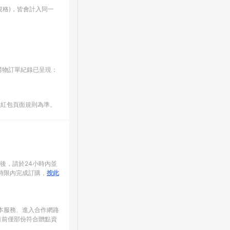
格)，皆會計入同一
E購物訂單紀錄已呈現：
數紅包頁面規則為準。
家後，請於24小時內並
時限內完成訂購，
按此
使用本服務、進入合作網路
目前僅部份符合贈點資