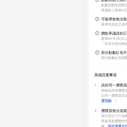
點數回饋依照蝦
筆返點上限進行
可能導致無法取
使用非指定之途
贈點爭議請於訂
超過60天(含)
「非本次前往蝦
部分點數紅包不
部分點數紅包僅
其他注意事項
1.
請於同一瀏覽器
請確認您的瀏覽器
以同一瀏覽器完
看明細
。）
2.
瀏覽器無法追蹤
請注意以下行為將
商家頁面瀏覽時中
格，
按此查看合