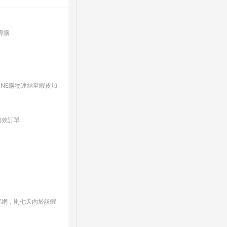
導購
INE購物連結至蝦皮加
無效訂單
官網，則七天內於該蝦