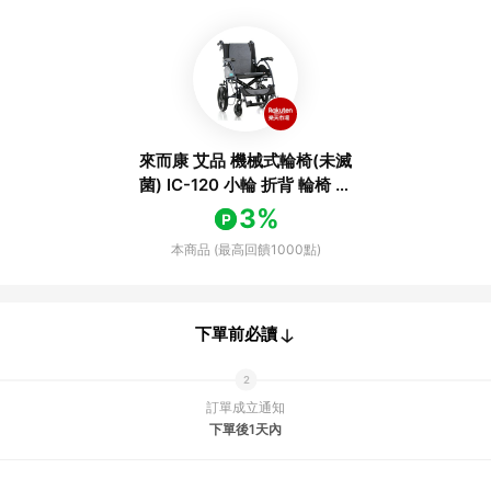
來而康 艾品 機械式輪椅(未滅
菌) IC-120 小輪 折背 輪椅 輕
量化 量產型 機械式 輪椅補助
3%
B款 IC120
本商品 (最高回饋1000點)
下單前必讀
訂單成立通知
下單後1天內