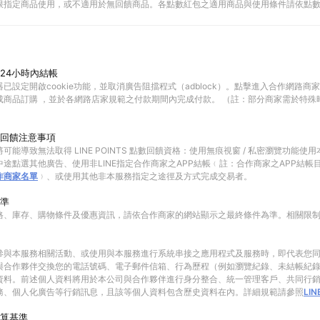
限指定商品使用，或不適用於無回饋商品。各點數紅包之適用商品與使用條件請依點
24小時內結帳
已設定開啟cookie功能，並取消廣告阻擋程式（adblock）。點擊進入合作網路商
成商品訂購 ，並於各網路店家規範之付款期間內完成付款。 （註：部分商家需於特殊
回饋注意事項
可能導致無法取得 LINE POINTS 點數回饋資格：使用無痕視窗 / 私密瀏覽功能
途點選其他廣告、使用非LINE指定合作商家之APP結帳﹙註：合作商家之APP結帳
作商家名單
﹚、或使用其他非本服務指定之途徑及方式完成交易者。
準
格、庫存、購物條件及優惠資訊，請依合作商家的網站顯示之最終條件為準。相關限
參與本服務相關活動、或使用與本服務進行系統串接之應用程式及服務時，即代表您
與合作夥伴交換您的電話號碼、電子郵件信箱、行為歷程（例如瀏覽紀錄、未結帳紀
資料。前述個人資料將用於本公司與合作夥伴進行身分整合、統一管理客戶、共同行
務、個人化廣告等行銷訊息，且該等個人資料包含歷史資料在內。詳細規範請參照
LI
算基準