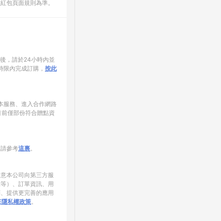
數紅包頁面規則為準。
家後，請於24小時內並
時限內完成訂購，
按此
使用本服務、進入合作網路
目前僅部份符合贈點資
制請參考
這裏
。
同意本公司向第三方服
錄等）、訂單資訊、用
銷、提供更完善的應用
NE隱私權政策
。