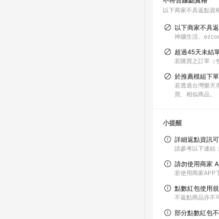
不符合賺點資格
以下商家不具返點資
以下商家不具返
神腦生活、ezco
超過45天未結
若購買之訂單（
於推薦模組下單
若透過台灣樂天
買、相似商品。
小提醒
詳細返點資訊可
請參考以下連結：http
請勿使用商家 A
若使用商家AP
點數紅包使用規
不返點商品亦不
部分點數紅包不