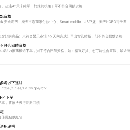
格
超過45天未結單
於推薦模組下單不符合回饋資格
點資格
ok 美食廚房、樂天市場商家付款中心、Smart mobile、JS巨盛、樂天KOBO電子書
單
包含預購商品）未符合樂天市場 45 天內完成訂單出貨及結帳，則不符合贈點資格
不符合回饋資格
市場站內推薦模組下單，則不符合回饋資格，如：精選好貨、您可能也會喜歡、最近
參考以下連結
s://lin.ee/1MCw7pe/rcfk
PP 下單
P下單，將無法獲得點數回饋
範
可使用點數紅包
適用說明