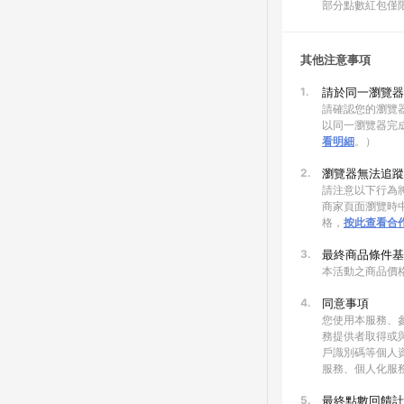
部分點數紅包僅
其他注意事項
1.
請於同一瀏覽器
請確認您的瀏覽器
以同一瀏覽器完
看明細
。）
2.
瀏覽器無法追蹤
請注意以下行為將
商家頁面瀏覽時中
格，
按此查看合
3.
最終商品條件基
本活動之商品價
4.
同意事項
您使用本服務、
務提供者取得或
戶識別碼等個人
服務、個人化服
5.
最終點數回饋計