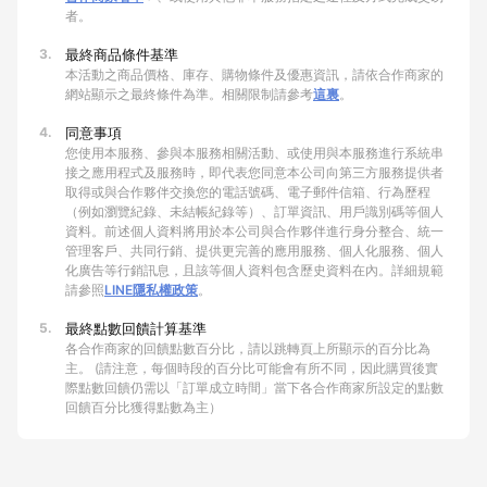
者。
3.
最終商品條件基準
本活動之商品價格、庫存、購物條件及優惠資訊，請依合作商家的
網站顯示之最終條件為準。相關限制請參考
這裏
。
4.
同意事項
您使用本服務、參與本服務相關活動、或使用與本服務進行系統串
接之應用程式及服務時，即代表您同意本公司向第三方服務提供者
取得或與合作夥伴交換您的電話號碼、電子郵件信箱、行為歷程
（例如瀏覽紀錄、未結帳紀錄等）、訂單資訊、用戶識別碼等個人
資料。前述個人資料將用於本公司與合作夥伴進行身分整合、統一
管理客戶、共同行銷、提供更完善的應用服務、個人化服務、個人
化廣告等行銷訊息，且該等個人資料包含歷史資料在內。詳細規範
請參照
LINE隱私權政策
。
5.
最終點數回饋計算基準
各合作商家的回饋點數百分比，請以跳轉頁上所顯示的百分比為
主。 (請注意，每個時段的百分比可能會有所不同，因此購買後實
際點數回饋仍需以「訂單成立時間」當下各合作商家所設定的點數
回饋百分比獲得點數為主）