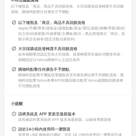
不符合賺點資格
以下種類及「商店」商品不具回饋資格
大宗採購或批發轉賣不具回饋
資格
購物時點擊任何廣告不予贈點
以下種類及「商店」商品不具回饋資格
Apple/手機/票券/儲值金/虛擬點數/黃金/電玩/遊戲/相機/單眼/鏡頭/
拍立得/內接硬碟/外接硬碟/主機板/顯示；商品賣場標示「商店」及
顯示商店名稱者(指定活動店家除外)
大宗採購或批發轉賣不具回饋資格
如有相關事證認定您為大宗採購、批發轉賣而非最終消費使用者，
相關認定以Yahoo購物中心之認定為準
購物時點擊任何廣告不予贈點
購物時若點擊手機版或電腦版首頁等廣告網址將不符贈點資格；購
物時若點擊Yahoo奇摩APP的購回饋活動享Yahoo超贈點回饋者將
不符贈點資格
小提醒
請將系統及 APP 更新至最新版本
請先確認作業系統與 APP 版本為最新版，以確保導購資格
請於24小時內使用同一瀏覽器
需透過 LINE 購物前往網站，並於 24 小時內使用同一瀏覽器完成