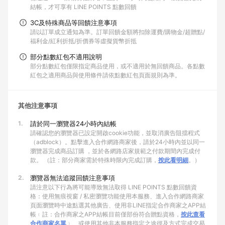
結帳，才可享有 LINE POINTS 點數回饋
3C及特殊商品等回饋注意事項
請以訂單成立通知為準。訂單回饋金額將扣除運費/購物金/超贈點/
福利金/紅利折抵/折價券等虛擬貨幣折抵
部分點數紅包不適用說明
部分點數紅包僅限指定商品使用，或不適用於無回饋商品。各點數
紅包之適用商品與使用條件請依點數紅包頁面規則為準。
其他注意事項
1.
請於同一瀏覽器24小時內結帳
請確認您的瀏覽器已設定開啟cookie功能，並取消廣告阻擋程式
（adblock）。點擊進入合作網路商家後，請於24小時內並以同一
瀏覽器完成商品訂購 ，並於各網路店家規範之付款期間內完成付
款。 （註：部分商家需於特殊時限內完成訂購，
按此看明細
。）
2.
瀏覽器無法追蹤回饋注意事項
請注意以下行為將可能導致無法取得 LINE POINTS 點數回饋資
格：使用無痕視窗 / 私密瀏覽功能使用本服務、進入合作網路商家
頁面瀏覽時中途點選其他廣告、使用非LINE指定合作商家之APP結
帳﹙註：合作商家之APP結帳目前僅部份符合贈點資格，
按此查看
合作商家名單
﹚、或使用其他非本服務指定之途徑及方式完成交易