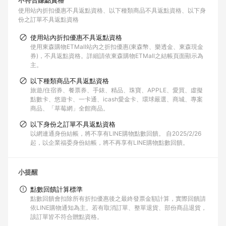
不符合賺點資格
使用站內折扣優惠不具返點資格
以下種類商品不具返點資格
以下身
份之訂單不具返點資格
使用站內折扣優惠不具返點資格
使用東森購物ETMall站內之折扣優惠(東森幣、樂透金、東森現金
券)，不具返點資格。詳細請依東森購物ETMall之結帳頁面顯示為
主。
以下種類商品不具返點資格
旅遊/住宿券、餐票券、手錶、精品、珠寶、APPLE、愛買、虛擬
點數卡、悠遊卡、一卡通、icash愛金卡、環球嚴選、商城、專案
商品、「草莓網」全館商品。
以下身份之訂單不具返點資格
以網連通身份結帳，將不享有LINE購物點數回饋。 自2025/2/26
起，以企業福委身份結帳，將不再享有LINE購物點數回饋。
小提醒
點數回饋計算標準
點數回饋會扣除所有折扣優惠後之最終發票金額計算，實際回饋請
依LINE購物通知為主。若有取消訂單、整單退貨、部份商品退貨，
該訂單皆不符合贈點資格。