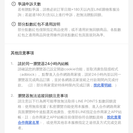
爭議申訴天數
若有贈點爭議，請務必於訂單日期+180天以內至LINE購物客服洽
詢；若超過180天(含)以上進行申訴，恕無法贈點回饋。
部分點數紅包不適用說明
部分點數紅包僅限指定商品使用，或不適用於無回饋商品。各點數
紅包之適用商品與使用條件請依點數紅包頁面規則為準。
其他注意事項
1.
請於同一瀏覽器24小時內結帳
請確認您的瀏覽器已設定開啟cookie功能，並取消廣告阻擋程式
（adblock）。點擊進入合作網路商家後，請於24小時內並以同一
瀏覽器完成商品訂購 ，並於各網路店家規範之付款期間內完成付
款。 （註：部分商家需於特殊時限內完成訂購，
按此看明細
。）
2.
瀏覽器無法追蹤回饋注意事項
請注意以下行為將可能導致無法取得 LINE POINTS 點數回饋資
格：使用無痕視窗 / 私密瀏覽功能使用本服務、進入合作網路商家
頁面瀏覽時中途點選其他廣告、使用非LINE指定合作商家之APP結
帳﹙註：合作商家之APP結帳目前僅部份符合贈點資格，
按此查看
合作商家名單
﹚、或使用其他非本服務指定之途徑及方式完成交易
者。