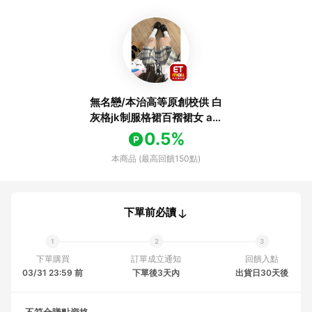
無名戀/本治高等原創校供 白
灰格jk制服格裙百褶裙女 a字
裙半身裙
0.5%
本商品 (最高回饋150點)
下單前必讀
下單購買
訂單成立通知
回饋入點
03/31 23:59 前
下單後3天內
出貨日30天後