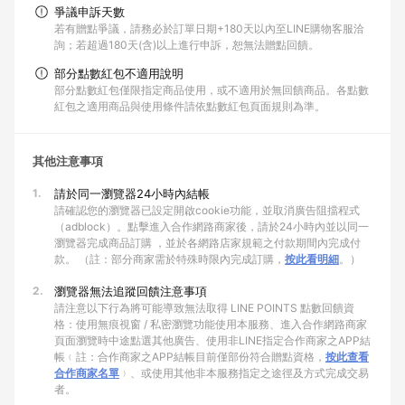
爭議申訴天數
若有贈點爭議，請務必於訂單日期+180天以內至LINE購物客服洽
詢；若超過180天(含)以上進行申訴，恕無法贈點回饋。
部分點數紅包不適用說明
部分點數紅包僅限指定商品使用，或不適用於無回饋商品。各點數
紅包之適用商品與使用條件請依點數紅包頁面規則為準。
其他注意事項
1.
請於同一瀏覽器24小時內結帳
請確認您的瀏覽器已設定開啟cookie功能，並取消廣告阻擋程式
（adblock）。點擊進入合作網路商家後，請於24小時內並以同一
瀏覽器完成商品訂購 ，並於各網路店家規範之付款期間內完成付
款。 （註：部分商家需於特殊時限內完成訂購，
按此看明細
。）
2.
瀏覽器無法追蹤回饋注意事項
請注意以下行為將可能導致無法取得 LINE POINTS 點數回饋資
格：使用無痕視窗 / 私密瀏覽功能使用本服務、進入合作網路商家
頁面瀏覽時中途點選其他廣告、使用非LINE指定合作商家之APP結
帳﹙註：合作商家之APP結帳目前僅部份符合贈點資格，
按此查看
合作商家名單
﹚、或使用其他非本服務指定之途徑及方式完成交易
者。