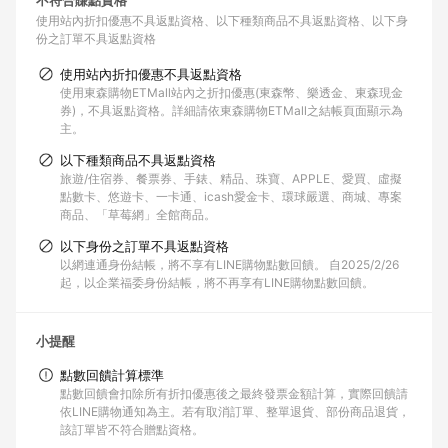
不符合賺點資格
使用站內折扣優惠不具返點資格
以下種類商品不具返點資格
以下身
份之訂單不具返點資格
使用站內折扣優惠不具返點資格
使用東森購物ETMall站內之折扣優惠(東森幣、樂透金、東森現金
券)，不具返點資格。詳細請依東森購物ETMall之結帳頁面顯示為
主。
以下種類商品不具返點資格
旅遊/住宿券、餐票券、手錶、精品、珠寶、APPLE、愛買、虛擬
點數卡、悠遊卡、一卡通、icash愛金卡、環球嚴選、商城、專案
商品、「草莓網」全館商品。
以下身份之訂單不具返點資格
以網連通身份結帳，將不享有LINE購物點數回饋。 自2025/2/26
起，以企業福委身份結帳，將不再享有LINE購物點數回饋。
小提醒
點數回饋計算標準
點數回饋會扣除所有折扣優惠後之最終發票金額計算，實際回饋請
依LINE購物通知為主。若有取消訂單、整單退貨、部份商品退貨，
該訂單皆不符合贈點資格。