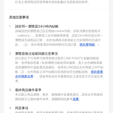
紅包之適用商品與使用條件請依點數紅包頁面規則為準。
其他注意事項
1.
請於同一瀏覽器24小時內結帳
請確認您的瀏覽器已設定開啟cookie功能，並取消廣告阻擋程式
（adblock）。點擊進入合作網路商家後，請於24小時內並以同一
瀏覽器完成商品訂購 ，並於各網路店家規範之付款期間內完成付
款。 （註：部分商家需於特殊時限內完成訂購，
按此看明細
。）
2.
瀏覽器無法追蹤回饋注意事項
請注意以下行為將可能導致無法取得 LINE POINTS 點數回饋資
格：使用無痕視窗 / 私密瀏覽功能使用本服務、進入合作網路商家
頁面瀏覽時中途點選其他廣告、使用非LINE指定合作商家之APP結
帳﹙註：合作商家之APP結帳目前僅部份符合贈點資格，
按此查看
合作商家名單
﹚、或使用其他非本服務指定之途徑及方式完成交易
者。
3.
最終商品條件基準
本活動之商品價格、庫存、購物條件及優惠資訊，請依合作商家的
網站顯示之最終條件為準。相關限制請參考
這裏
。
4.
同意事項
您使用本服務、參與本服務相關活動、或使用與本服務進行系統串