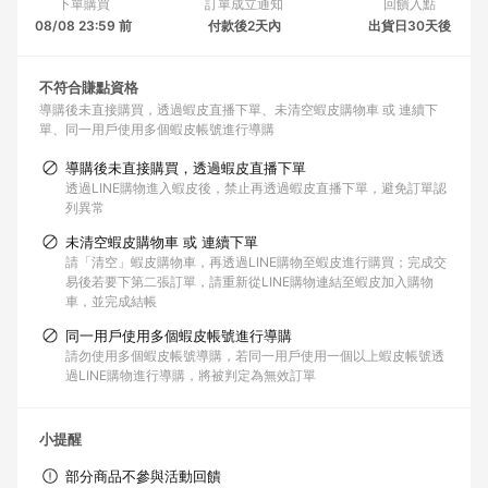
下單購買
訂單成立通知
回饋入點
08/08 23:59 前
付款後2天內
出貨日30天後
不符合賺點資格
導購後未直接購買，透過蝦皮直播下單
未清空蝦皮購物車 或 連續下
單
同一用戶使用多個蝦皮帳號進行導購
導購後未直接購買，透過蝦皮直播下單
透過LINE購物進入蝦皮後，禁止再透過蝦皮直播下單，避免訂單認
列異常
未清空蝦皮購物車 或 連續下單
請「清空」蝦皮購物車，再透過LINE購物至蝦皮進行購買；完成交
易後若要下第二張訂單，請重新從LINE購物連結至蝦皮加入購物
車，並完成結帳
同一用戶使用多個蝦皮帳號進行導購
請勿使用多個蝦皮帳號導購，若同一用戶使用一個以上蝦皮帳號透
過LINE購物進行導購，將被判定為無效訂單
小提醒
部分商品不參與活動回饋