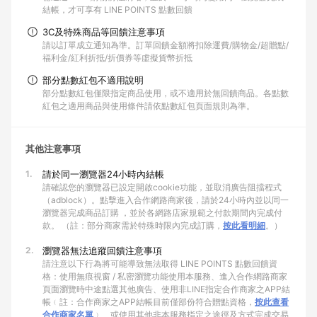
結帳，才可享有 LINE POINTS 點數回饋
3C及特殊商品等回饋注意事項
請以訂單成立通知為準。訂單回饋金額將扣除運費/購物金/超贈點/
福利金/紅利折抵/折價券等虛擬貨幣折抵
部分點數紅包不適用說明
部分點數紅包僅限指定商品使用，或不適用於無回饋商品。各點數
紅包之適用商品與使用條件請依點數紅包頁面規則為準。
其他注意事項
1.
請於同一瀏覽器24小時內結帳
請確認您的瀏覽器已設定開啟cookie功能，並取消廣告阻擋程式
（adblock）。點擊進入合作網路商家後，請於24小時內並以同一
瀏覽器完成商品訂購 ，並於各網路店家規範之付款期間內完成付
款。 （註：部分商家需於特殊時限內完成訂購，
按此看明細
。）
2.
瀏覽器無法追蹤回饋注意事項
請注意以下行為將可能導致無法取得 LINE POINTS 點數回饋資
格：使用無痕視窗 / 私密瀏覽功能使用本服務、進入合作網路商家
頁面瀏覽時中途點選其他廣告、使用非LINE指定合作商家之APP結
帳﹙註：合作商家之APP結帳目前僅部份符合贈點資格，
按此查看
合作商家名單
﹚、或使用其他非本服務指定之途徑及方式完成交易