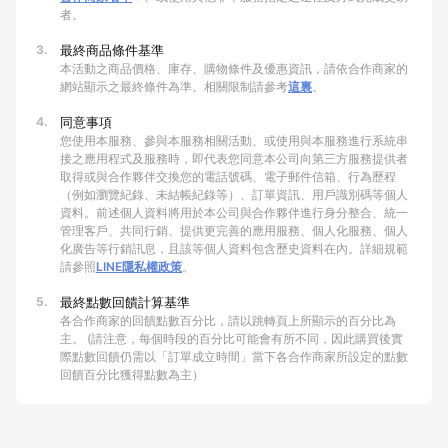
者。
3.
最終商品條件基準
本活動之商品價格、庫存、購物條件及優惠資訊，請依合作商家的
網站顯示之最終條件為準。相關限制請參考
這裏
。
4.
同意事項
您使用本服務、參與本服務相關活動、或使用與本服務進行系統串
接之應用程式及服務時，即代表您同意本公司向第三方服務提供者
取得或與合作夥伴交換您的電話號碼、電子郵件信箱、行為歷程
（例如瀏覽紀錄、未結帳紀錄等）、訂單資訊、用戶識別碼等個人
資料。前述個人資料將用於本公司與合作夥伴進行身分整合、統一
管理客戶、共同行銷、提供更完善的應用服務、個人化服務、個人
化廣告等行銷訊息，且該等個人資料包含歷史資料在內。詳細規範
請參照
LINE隱私權政策
。
5.
最終點數回饋計算基準
各合作商家的回饋點數百分比，請以跳轉頁上所顯示的百分比為
主。 (請注意，每個時段的百分比可能會有所不同，因此購買後實
際點數回饋仍需以「訂單成立時間」當下各合作商家所設定的點數
回饋百分比獲得點數為主）