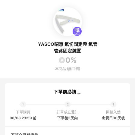
YASCO昭惠 氣切固定帶 氣管
管路固定裝置
0%
本商品 (無回饋)
下單前必讀
下單購買
訂單成立通知
回饋入點
08/08 23:59 前
下單後3天內
出貨日30天後