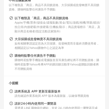
不符合賺點資格
以下種類及「商店」商品不具回饋資格
大宗採購或批發轉賣不具回饋
資格
購物時點擊任何廣告不予贈點
以下種類及「商店」商品不具回饋資格
Apple/手機/票券/儲值金/虛擬點數/黃金/電玩/遊戲/相機/單眼/鏡頭/
拍立得/內接硬碟/外接硬碟/主機板/顯示；商品賣場標示「商店」及
顯示商店名稱者(指定活動店家除外)
大宗採購或批發轉賣不具回饋資格
如有相關事證認定您為大宗採購、批發轉賣而非最終消費使用者，
相關認定以Yahoo購物中心之認定為準
購物時點擊任何廣告不予贈點
購物時若點擊手機版或電腦版首頁等廣告網址將不符贈點資格；購
物時若點擊Yahoo奇摩APP的購回饋活動享Yahoo超贈點回饋者將
不符贈點資格
小提醒
請將系統及 APP 更新至最新版本
請先確認作業系統與 APP 版本為最新版，以確保導購資格
請於24小時內使用同一瀏覽器
需透過 LINE 購物前往網站，並於 24 小時內使用同一瀏覽器完成