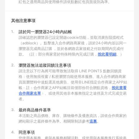
紅包之適用商品與使用條件請依點數紅包頁面規則為準。
其他注意事項
1.
請於同一瀏覽器24小時內結帳
請確認您的瀏覽器已設定開啟cookie功能，並取消廣告阻擋程式
（adblock）。點擊進入合作網路商家後，請於24小時內並以同一
瀏覽器完成商品訂購 ，並於各網路店家規範之付款期間內完成付
款。 （註：部分商家需於特殊時限內完成訂購，
按此看明細
。）
2.
瀏覽器無法追蹤回饋注意事項
請注意以下行為將可能導致無法取得 LINE POINTS 點數回饋資
格：使用無痕視窗 / 私密瀏覽功能使用本服務、進入合作網路商家
頁面瀏覽時中途點選其他廣告、使用非LINE指定合作商家之APP結
帳﹙註：合作商家之APP結帳目前僅部份符合贈點資格，
按此查看
合作商家名單
﹚、或使用其他非本服務指定之途徑及方式完成交易
者。
3.
最終商品條件基準
本活動之商品價格、庫存、購物條件及優惠資訊，請依合作商家的
網站顯示之最終條件為準。相關限制請參考
這裏
。
4.
同意事項
您使用本服務、參與本服務相關活動、或使用與本服務進行系統串