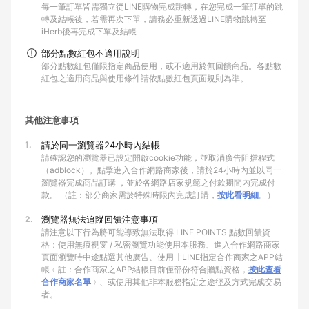
每一筆訂單皆需獨立從LINE購物完成跳轉，在您完成一筆訂單的跳
轉及結帳後，若需再次下單，請務必重新透過LINE購物跳轉至
iHerb後再完成下單及結帳
部分點數紅包不適用說明
部分點數紅包僅限指定商品使用，或不適用於無回饋商品。各點數
紅包之適用商品與使用條件請依點數紅包頁面規則為準。
其他注意事項
1.
請於同一瀏覽器24小時內結帳
請確認您的瀏覽器已設定開啟cookie功能，並取消廣告阻擋程式
（adblock）。點擊進入合作網路商家後，請於24小時內並以同一
瀏覽器完成商品訂購 ，並於各網路店家規範之付款期間內完成付
款。 （註：部分商家需於特殊時限內完成訂購，
按此看明細
。）
2.
瀏覽器無法追蹤回饋注意事項
請注意以下行為將可能導致無法取得 LINE POINTS 點數回饋資
格：使用無痕視窗 / 私密瀏覽功能使用本服務、進入合作網路商家
頁面瀏覽時中途點選其他廣告、使用非LINE指定合作商家之APP結
帳﹙註：合作商家之APP結帳目前僅部份符合贈點資格，
按此查看
合作商家名單
﹚、或使用其他非本服務指定之途徑及方式完成交易
者。