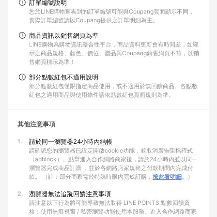
訂單編號說明
您於LINE購物查看到的訂單編號可能與Coupang頁面顯示不同，
實際訂單編號請以Coupang提供之訂單明細為主。
商品資訊以銷售網頁為準
LINE購物為購物資訊整合性平台，商品資料更新會有時間差，如顯
示之商品規格、顏色、價位、贈品與Coupang銷售網頁不符，以銷
售網頁標示為準！
部分點數紅包不適用說明
部分點數紅包僅限指定商品使用，或不適用於無回饋商品。各點數
紅包之適用商品與使用條件請依點數紅包頁面規則為準。
其他注意事項
1.
請於同一瀏覽器24小時內結帳
請確認您的瀏覽器已設定開啟cookie功能，並取消廣告阻擋程式
（adblock）。點擊進入合作網路商家後，請於24小時內並以同一
瀏覽器完成商品訂購 ，並於各網路店家規範之付款期間內完成付
款。 （註：部分商家需於特殊時限內完成訂購，
按此看明細
。）
2.
瀏覽器無法追蹤回饋注意事項
請注意以下行為將可能導致無法取得 LINE POINTS 點數回饋資
格：使用無痕視窗 / 私密瀏覽功能使用本服務、進入合作網路商家