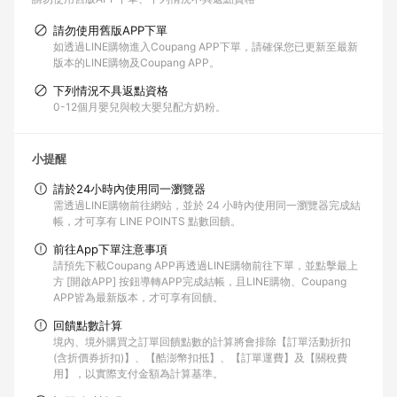
請勿使用舊版APP下單
如透過LINE購物進入Coupang APP下單，請確保您已更新至最新
版本的LINE購物及Coupang APP。
下列情況不具返點資格
0-12個月嬰兒與較大嬰兒配方奶粉。
小提醒
請於24小時內使用同一瀏覽器
需透過LINE購物前往網站，並於 24 小時內使用同一瀏覽器完成結
帳，才可享有 LINE POINTS 點數回饋。
前往App下單注意事項
請預先下載Coupang APP再透過LINE購物前往下單，並點擊最上
方 [開啟APP] 按鈕導轉APP完成結帳，且LINE購物、Coupang
APP皆為最新版本，才可享有回饋。
回饋點數計算
境內、境外購買之訂單回饋點數的計算將會排除【訂單活動折扣
(含折價券折扣)】、【酷澎幣扣抵】、【訂單運費】及【關稅費
用】，以實際支付金額為計算基準。