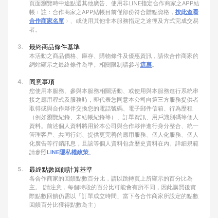
頁面瀏覽時中途點選其他廣告、使用非LINE指定合作商家之APP結
帳﹙註：合作商家之APP結帳目前僅部份符合贈點資格，
按此查看
合作商家名單
﹚、或使用其他非本服務指定之途徑及方式完成交易
者。
3.
最終商品條件基準
本活動之商品價格、庫存、購物條件及優惠資訊，請依合作商家的
網站顯示之最終條件為準。相關限制請參考
這裏
。
4.
同意事項
您使用本服務、參與本服務相關活動、或使用與本服務進行系統串
接之應用程式及服務時，即代表您同意本公司向第三方服務提供者
取得或與合作夥伴交換您的電話號碼、電子郵件信箱、行為歷程
（例如瀏覽紀錄、未結帳紀錄等）、訂單資訊、用戶識別碼等個人
資料。前述個人資料將用於本公司與合作夥伴進行身分整合、統一
管理客戶、共同行銷、提供更完善的應用服務、個人化服務、個人
化廣告等行銷訊息，且該等個人資料包含歷史資料在內。詳細規範
請參照
LINE隱私權政策
。
5.
最終點數回饋計算基準
各合作商家的回饋點數百分比，請以跳轉頁上所顯示的百分比為
主。 (請注意，每個時段的百分比可能會有所不同，因此購買後實
際點數回饋仍需以「訂單成立時間」當下各合作商家所設定的點數
回饋百分比獲得點數為主）