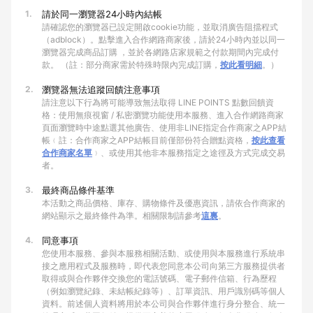
1.
請於同一瀏覽器24小時內結帳
請確認您的瀏覽器已設定開啟cookie功能，並取消廣告阻擋程式
（adblock）。點擊進入合作網路商家後，請於24小時內並以同一
瀏覽器完成商品訂購 ，並於各網路店家規範之付款期間內完成付
款。 （註：部分商家需於特殊時限內完成訂購，
按此看明細
。）
2.
瀏覽器無法追蹤回饋注意事項
請注意以下行為將可能導致無法取得 LINE POINTS 點數回饋資
格：使用無痕視窗 / 私密瀏覽功能使用本服務、進入合作網路商家
頁面瀏覽時中途點選其他廣告、使用非LINE指定合作商家之APP結
帳﹙註：合作商家之APP結帳目前僅部份符合贈點資格，
按此查看
合作商家名單
﹚、或使用其他非本服務指定之途徑及方式完成交易
者。
3.
最終商品條件基準
本活動之商品價格、庫存、購物條件及優惠資訊，請依合作商家的
網站顯示之最終條件為準。相關限制請參考
這裏
。
4.
同意事項
您使用本服務、參與本服務相關活動、或使用與本服務進行系統串
接之應用程式及服務時，即代表您同意本公司向第三方服務提供者
取得或與合作夥伴交換您的電話號碼、電子郵件信箱、行為歷程
（例如瀏覽紀錄、未結帳紀錄等）、訂單資訊、用戶識別碼等個人
資料。前述個人資料將用於本公司與合作夥伴進行身分整合、統一