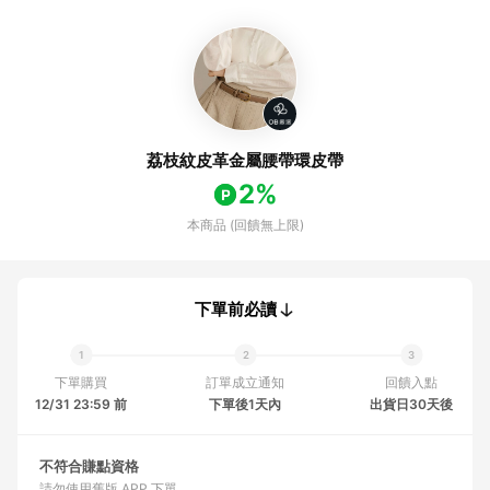
荔枝紋皮革金屬腰帶環皮帶
2%
本商品 (回饋無上限)
下單前必讀
下單購買
訂單成立通知
回饋入點
12/31 23:59 前
下單後1天內
出貨日30天後
不符合賺點資格
請勿使用舊版 APP 下單