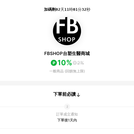
加碼剩
02
天
11
時
01
分
32
秒
FBSHOP台塑生醫商城
10%
2%
一般商品 (回饋無上限)
下單前必讀
訂單成立通知
下單後1天內