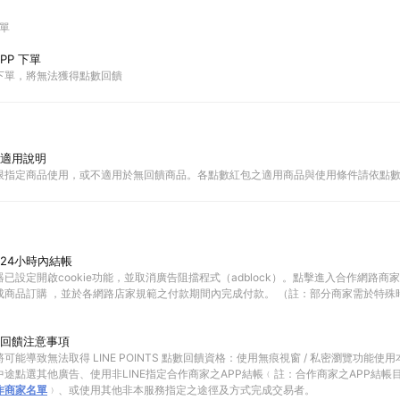
下單
PP 下單
P下單，將無法獲得點數回饋
適用說明
限指定商品使用，或不適用於無回饋商品。各點數紅包之適用商品與使用條件請依點
24小時內結帳
已設定開啟cookie功能，並取消廣告阻擋程式（adblock）。點擊進入合作網路商
成商品訂購 ，並於各網路店家規範之付款期間內完成付款。 （註：部分商家需於特殊
回饋注意事項
可能導致無法取得 LINE POINTS 點數回饋資格：使用無痕視窗 / 私密瀏覽功能
途點選其他廣告、使用非LINE指定合作商家之APP結帳﹙註：合作商家之APP結帳
作商家名單
﹚、或使用其他非本服務指定之途徑及方式完成交易者。