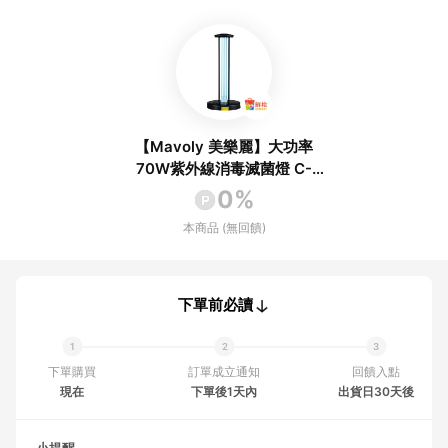
【Mavoly 美樂麗】大功率
70W紫外線消毒滅菌燈 C-
0537(UVC+臭氧 雙效殺菌
0%
版)
本商品 (無回饋)
下單前必讀
下單購買
訂單成立通知
回饋入點
現在
下單後1天內
出貨日30天後