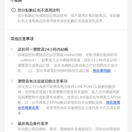
小提醒
部分點數紅包不適用說明
部分點數紅包僅限指定商品使用，或不適用於無回饋商品。各點數
紅包之適用商品與使用條件請依點數紅包頁面規則為準。
其他注意事項
1.
請於同一瀏覽器24小時內結帳
請確認您的瀏覽器已設定開啟cookie功能，並取消廣告阻擋程式
（adblock）。點擊進入合作網路商家後，請於24小時內並以同一
瀏覽器完成商品訂購 ，並於各網路店家規範之付款期間內完成付
款。 （註：部分商家需於特殊時限內完成訂購，
按此看明細
。）
2.
瀏覽器無法追蹤回饋注意事項
請注意以下行為將可能導致無法取得 LINE POINTS 點數回饋資
格：使用無痕視窗 / 私密瀏覽功能使用本服務、進入合作網路商家
頁面瀏覽時中途點選其他廣告、使用非LINE指定合作商家之APP結
帳﹙註：合作商家之APP結帳目前僅部份符合贈點資格，
按此查看
合作商家名單
﹚、或使用其他非本服務指定之途徑及方式完成交易
者。
3.
最終商品條件基準
本活動之商品價格、庫存、購物條件及優惠資訊，請依合作商家的