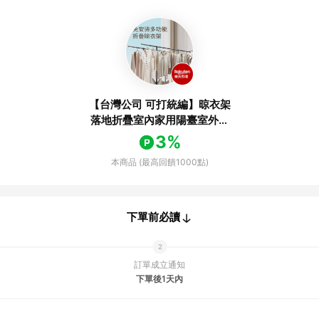
【台灣公司 可打統編】晾衣架
落地折疊室內家用陽臺室外防
風加粗加厚曬衣桿可移動曬被
3%
子
本商品 (最高回饋1000點)
下單前必讀
訂單成立通知
下單後1天內