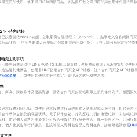
限指定商品使用，或不適用於無回饋商品。各點數紅包之適用商品與使用條件請依點
24小時內結帳
已設定開啟cookie功能，並取消廣告阻擋程式（adblock）。點擊進入合作網路商
成商品訂購 ，並於各網路店家規範之付款期間內完成付款。 （註：部分商家需於特殊
回饋注意事項
可能導致無法取得 LINE POINTS 點數回饋資格：使用無痕視窗 / 私密瀏覽功能
途點選其他廣告、使用非LINE指定合作商家之APP結帳﹙註：合作商家之APP結帳
作商家名單
﹚、或使用其他非本服務指定之途徑及方式完成交易者。
準
格、庫存、購物條件及優惠資訊，請依合作商家的網站顯示之最終條件為準。相關限
參與本服務相關活動、或使用與本服務進行系統串接之應用程式及服務時，即代表您
與合作夥伴交換您的電話號碼、電子郵件信箱、行為歷程（例如瀏覽紀錄、未結帳紀
資料。前述個人資料將用於本公司與合作夥伴進行身分整合、統一管理客戶、共同行
務、個人化廣告等行銷訊息，且該等個人資料包含歷史資料在內。詳細規範請參照
LI
算基準