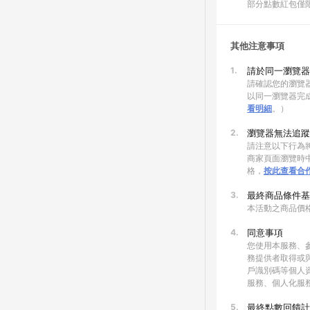
部分點數紅包僅
其他注意事項
1.
請於同一瀏覽器
請確認您的瀏覽器
以同一瀏覽器完
看明細
。）
2.
瀏覽器無法追蹤
請注意以下行為將
商家頁面瀏覽時中
格，
按此查看合
3.
最終商品條件基
本活動之商品價
4.
同意事項
您使用本服務、
務提供者取得或
戶識別碼等個人
服務、個人化服
5.
最終點數回饋計