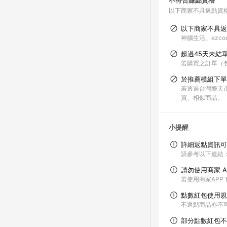
不符合賺點資格
以下商家不具返點資
以下商家不具返
神腦生活、ezco
超過45天未結
若購買之訂單（
於推薦模組下單
若透過台灣樂天
買、相似商品。
小提醒
詳細返點資訊可
請參考以下連結：http
請勿使用商家 A
若使用商家AP
點數紅包使用規
不返點商品亦不
部分點數紅包不