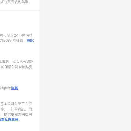
數紅包頁面規則為準。
家後，請於24小時內並
時限內完成訂購，
按此
使用本服務、進入合作網路
目前僅部份符合贈點資
制請參考
這裏
。
同意本公司向第三方服
錄等）、訂單資訊、用
銷、提供更完善的應用
NE隱私權政策
。