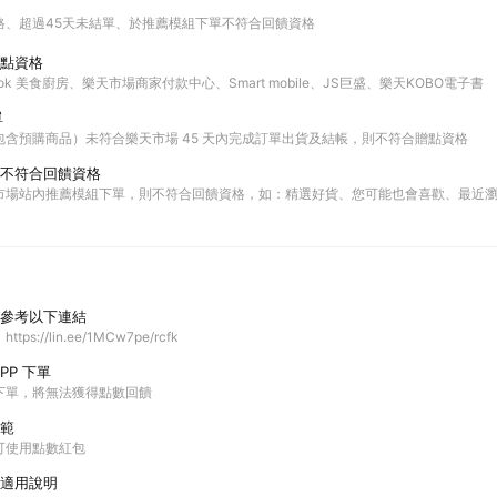
格
超過45天未結單
於推薦模組下單不符合回饋資格
點資格
ok 美食廚房、樂天市場商家付款中心、Smart mobile、JS巨盛、樂天KOBO電子書
單
包含預購商品）未符合樂天市場 45 天內完成訂單出貨及結帳，則不符合贈點資格
不符合回饋資格
市場站內推薦模組下單，則不符合回饋資格，如：精選好貨、您可能也會喜歡、最近
參考以下連結
s://lin.ee/1MCw7pe/rcfk
PP 下單
P下單，將無法獲得點數回饋
範
可使用點數紅包
適用說明