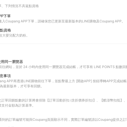
單
下列情況不具返點資格
PP下單
進入Coupang APP下單，請確保您已更新至最新版本的LINE購物及Coupang APP。
點資格
與較大嬰兒配方奶粉。
使用同一瀏覽器
前往網站，並於 24 小時內使用同一瀏覽器完成結帳，才可享有 LINE POINTS 點數
注意事項
ang APP再透過LINE購物前往下單，並點擊最上方 [開啟APP] 按鈕導轉APP完成結帳
PP皆為最新版本，才可享有回饋。
之訂單回饋點數的計算將會排除【訂單活動折扣 (含折價券折扣)】、【酷澎幣扣抵】
際支付金額為計算基準。
查看到的訂單編號可能與Coupang頁面顯示不同，實際訂單編號請以Coupang提供之