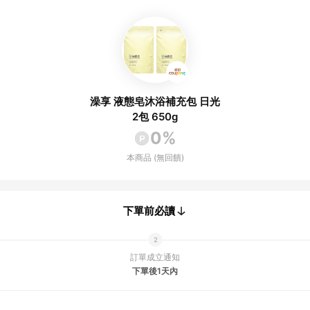
澡享 液態皂沐浴補充包 日光
2包 650g
0%
本商品 (無回饋)
下單前必讀
訂單成立通知
下單後1天內