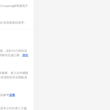
oupang銷售網頁不
數紅包頁面規則為準。
家後，請於24小時內並
時限內完成訂購，
按此
使用本服務、進入合作網路
目前僅部份符合贈點資
制請參考
這裏
。
同意本公司向第三方服