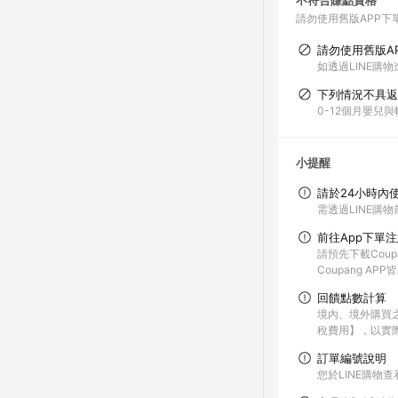
不符合賺點資格
請勿使用舊版APP下
請勿使用舊版A
如透過LINE購物
下列情況不具返
0-12個月嬰兒
小提醒
請於24小時內
需透過LINE購物
前往App下單
請預先下載Coup
Coupang A
回饋點數計算
境內、境外購買
稅費用】，以實
訂單編號說明
您於LINE購物