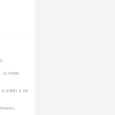
回饋。
，且LINE購物、
、【訂單運費】及【關
訂單明細為主。