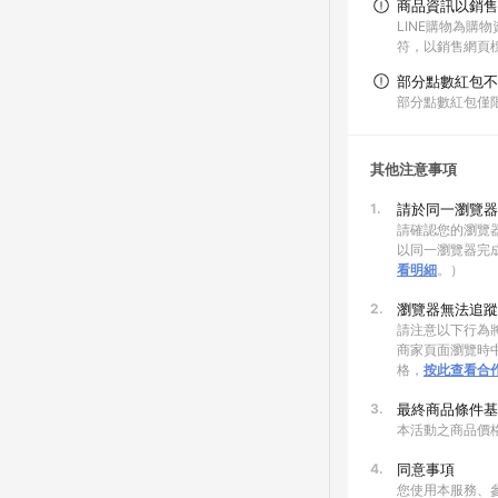
商品資訊以銷售
LINE購物為購
符，以銷售網頁
部分點數紅包不
部分點數紅包僅
其他注意事項
1.
請於同一瀏覽器
請確認您的瀏覽器
以同一瀏覽器完
看明細
。）
2.
瀏覽器無法追蹤
請注意以下行為將
商家頁面瀏覽時中
格，
按此查看合
3.
最終商品條件基
本活動之商品價
4.
同意事項
您使用本服務、