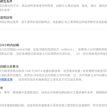
網頁為準
物資訊整合性平台，商品資料更新會有時間差，如顯示之商品規格、顏色、價位、贈品與C
標示為準！
適用說明
限指定商品使用，或不適用於無回饋商品。各點數紅包之適用商品與使用條件請依點
24小時內結帳
已設定開啟cookie功能，並取消廣告阻擋程式（adblock）。點擊進入合作網路商
成商品訂購 ，並於各網路店家規範之付款期間內完成付款。 （註：部分商家需於特殊
回饋注意事項
可能導致無法取得 LINE POINTS 點數回饋資格：使用無痕視窗 / 私密瀏覽功能
途點選其他廣告、使用非LINE指定合作商家之APP結帳﹙註：合作商家之APP結帳
作商家名單
﹚、或使用其他非本服務指定之途徑及方式完成交易者。
準
格、庫存、購物條件及優惠資訊，請依合作商家的網站顯示之最終條件為準。相關限
參與本服務相關活動、或使用與本服務進行系統串接之應用程式及服務時，即代表您