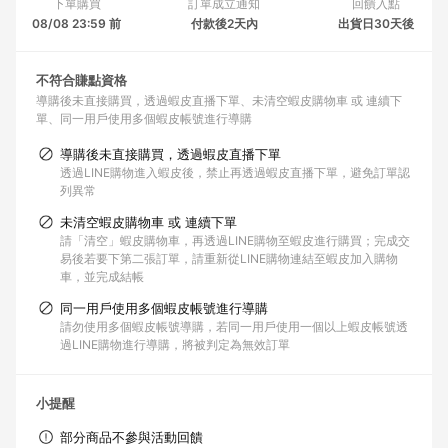
下單購買
訂單成立通知
回饋入點
08/08 23:59 前
付款後2天內
出貨日30天後
不符合賺點資格
導購後未直接購買，透過蝦皮直播下單
未清空蝦皮購物車 或 連續下
單
同一用戶使用多個蝦皮帳號進行導購
導購後未直接購買，透過蝦皮直播下單
透過LINE購物進入蝦皮後，禁止再透過蝦皮直播下單，避免訂單認
列異常
未清空蝦皮購物車 或 連續下單
請「清空」蝦皮購物車，再透過LINE購物至蝦皮進行購買；完成交
易後若要下第二張訂單，請重新從LINE購物連結至蝦皮加入購物
車，並完成結帳
同一用戶使用多個蝦皮帳號進行導購
請勿使用多個蝦皮帳號導購，若同一用戶使用一個以上蝦皮帳號透
過LINE購物進行導購，將被判定為無效訂單
小提醒
部分商品不參與活動回饋