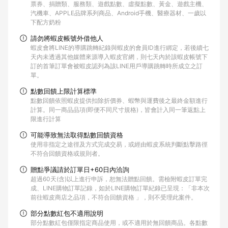
票券、捐贈類、服務類、遊戲點數、虛擬點數、黃金、遊戲主機、
汽機車、APPLE品牌系列商品、Android手機、醫療器材、一歲以
下配方奶粉
請勿將蝦皮帳號外借他人
蝦皮會將LINE的導購跳轉紀錄與蝦皮的會員ID進行綁定，若後續七
天內未透過其他媒體來源導入蝦皮官網，則七天內於該蝦皮帳號下
訂的首筆訂單會被蝦皮認列為該LINE用戶導購跳轉時所成立之訂
單。
點數回饋上限計算標準
點數回饋依照蝦皮提供扣除折價券、蝦幣與運費後之最終金額進行
計算。同一商品品項(即便不同尺寸規格)，皆會計入同一筆返點上
限進行計算
可能導致無法取得點數回饋資格
使用非指定之途徑及方式完成交易，或經由蝦皮系統判斷點擊路徑
不符合回饋資格或規則者。
贈點爭議請於訂單日+60日內洽詢
超過60天(含)以上進行申訴，恕無法贈點回饋。需檢附蝦皮訂單完
成、LINE購物訂單記錄，如於LINE購物訂單紀錄已呈現：「非本次
前往蝦皮商店之品項，不符合回饋資格 」，則不受理此案件。
部分點數紅包不適用說明
部分點數紅包僅限指定商品使用，或不適用於無回饋商品。各點數