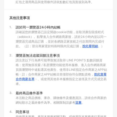
紅包之適用商品與使用條件請依點數紅包頁面規則為準。
其他注意事項
1.
請於同一瀏覽器24小時內結帳
請確認您的瀏覽器已設定開啟cookie功能，並取消廣告阻擋程式
（adblock）。點擊進入合作網路商家後，請於24小時內並以同一
瀏覽器完成商品訂購 ，並於各網路店家規範之付款期間內完成付
款。 （註：部分商家需於特殊時限內完成訂購，
按此看明細
。）
2.
瀏覽器無法追蹤回饋注意事項
請注意以下行為將可能導致無法取得 LINE POINTS 點數回饋資
格：使用無痕視窗 / 私密瀏覽功能使用本服務、進入合作網路商家
頁面瀏覽時中途點選其他廣告、使用非LINE指定合作商家之APP結
帳﹙註：合作商家之APP結帳目前僅部份符合贈點資格，
按此查看
合作商家名單
﹚、或使用其他非本服務指定之途徑及方式完成交易
者。
3.
最終商品條件基準
本活動之商品價格、庫存、購物條件及優惠資訊，請依合作商家的
網站顯示之最終條件為準。相關限制請參考
這裏
。
4.
同意事項
您使用本服務、參與本服務相關活動、或使用與本服務進行系統串