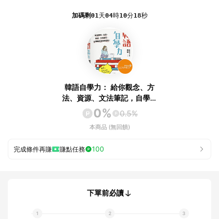
加碼剩
01
天
04
時
10
分
18
秒
韓語自學力： 給你觀念、方
法、資源、文法筆記，自學韓
文就這麼容易！
0%
0.5%
本商品 (無回饋)
100
完成條件再賺
賺點任務
下單前必讀