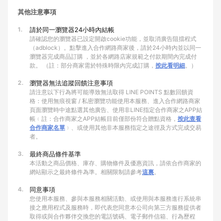
其他注意事項
1.
請於同一瀏覽器24小時內結帳
請確認您的瀏覽器已設定開啟cookie功能，並取消廣告阻擋程式
（adblock）。點擊進入合作網路商家後，請於24小時內並以同一
瀏覽器完成商品訂購 ，並於各網路店家規範之付款期間內完成付
款。 （註：部分商家需於特殊時限內完成訂購，
按此看明細
。）
2.
瀏覽器無法追蹤回饋注意事項
請注意以下行為將可能導致無法取得 LINE POINTS 點數回饋資
格：使用無痕視窗 / 私密瀏覽功能使用本服務、進入合作網路商家
頁面瀏覽時中途點選其他廣告、使用非LINE指定合作商家之APP結
帳﹙註：合作商家之APP結帳目前僅部份符合贈點資格，
按此查看
合作商家名單
﹚、或使用其他非本服務指定之途徑及方式完成交易
者。
3.
最終商品條件基準
本活動之商品價格、庫存、購物條件及優惠資訊，請依合作商家的
網站顯示之最終條件為準。相關限制請參考
這裏
。
4.
同意事項
您使用本服務、參與本服務相關活動、或使用與本服務進行系統串
接之應用程式及服務時，即代表您同意本公司向第三方服務提供者
取得或與合作夥伴交換您的電話號碼、電子郵件信箱、行為歷程