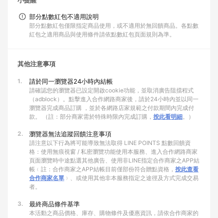
小提醒
部分點數紅包不適用說明
部分點數紅包僅限指定商品使用，或不適用於無回饋商品。各點數
紅包之適用商品與使用條件請依點數紅包頁面規則為準。
其他注意事項
1.
請於同一瀏覽器24小時內結帳
請確認您的瀏覽器已設定開啟cookie功能，並取消廣告阻擋程式
（adblock）。點擊進入合作網路商家後，請於24小時內並以同一
瀏覽器完成商品訂購 ，並於各網路店家規範之付款期間內完成付
款。 （註：部分商家需於特殊時限內完成訂購，
按此看明細
。）
2.
瀏覽器無法追蹤回饋注意事項
請注意以下行為將可能導致無法取得 LINE POINTS 點數回饋資
格：使用無痕視窗 / 私密瀏覽功能使用本服務、進入合作網路商家
頁面瀏覽時中途點選其他廣告、使用非LINE指定合作商家之APP結
帳﹙註：合作商家之APP結帳目前僅部份符合贈點資格，
按此查看
合作商家名單
﹚、或使用其他非本服務指定之途徑及方式完成交易
者。
3.
最終商品條件基準
本活動之商品價格、庫存、購物條件及優惠資訊，請依合作商家的