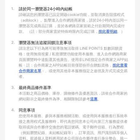
1.
請於同一瀏覽器24小時內結帳
請確認您的瀏覽器已設定開啟cookie功能，並取消廣告阻擋程式
（adblock）。點擊進入合作網路商家後，請於24小時內並以同一
瀏覽器完成商品訂購 ，並於各網路店家規範之付款期間內完成付
款。 （註：部分商家需於特殊時限內完成訂購，
按此看明細
。）
2.
瀏覽器無法追蹤回饋注意事項
請注意以下行為將可能導致無法取得 LINE POINTS 點數回饋資
格：使用無痕視窗 / 私密瀏覽功能使用本服務、進入合作網路商家
頁面瀏覽時中途點選其他廣告、使用非LINE指定合作商家之APP結
帳﹙註：合作商家之APP結帳目前僅部份符合贈點資格，
按此查看
合作商家名單
﹚、或使用其他非本服務指定之途徑及方式完成交易
者。
3.
最終商品條件基準
本活動之商品價格、庫存、購物條件及優惠資訊，請依合作商家的
網站顯示之最終條件為準。相關限制請參考
這裏
。
4.
同意事項
您使用本服務、參與本服務相關活動、或使用與本服務進行系統串
接之應用程式及服務時，即代表您同意本公司向第三方服務提供者
取得或與合作夥伴交換您的電話號碼、電子郵件信箱、行為歷程
（例如瀏覽紀錄、未結帳紀錄等）、訂單資訊、用戶識別碼等個人
資料。前述個人資料將用於本公司與合作夥伴進行身分整合、統一