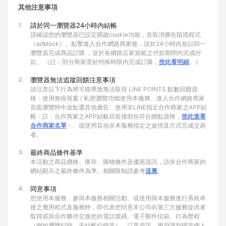
其他注意事項
1.
請於同一瀏覽器24小時內結帳
請確認您的瀏覽器已設定開啟cookie功能，並取消廣告阻擋程式
（adblock）。點擊進入合作網路商家後，請於24小時內並以同一
瀏覽器完成商品訂購 ，並於各網路店家規範之付款期間內完成付
款。 （註：部分商家需於特殊時限內完成訂購，
按此看明細
。）
2.
瀏覽器無法追蹤回饋注意事項
請注意以下行為將可能導致無法取得 LINE POINTS 點數回饋資
格：使用無痕視窗 / 私密瀏覽功能使用本服務、進入合作網路商家
頁面瀏覽時中途點選其他廣告、使用非LINE指定合作商家之APP結
帳﹙註：合作商家之APP結帳目前僅部份符合贈點資格，
按此查看
合作商家名單
﹚、或使用其他非本服務指定之途徑及方式完成交易
者。
3.
最終商品條件基準
本活動之商品價格、庫存、購物條件及優惠資訊，請依合作商家的
網站顯示之最終條件為準。相關限制請參考
這裏
。
4.
同意事項
您使用本服務、參與本服務相關活動、或使用與本服務進行系統串
接之應用程式及服務時，即代表您同意本公司向第三方服務提供者
取得或與合作夥伴交換您的電話號碼、電子郵件信箱、行為歷程
（例如瀏覽紀錄、未結帳紀錄等）、訂單資訊、用戶識別碼等個人