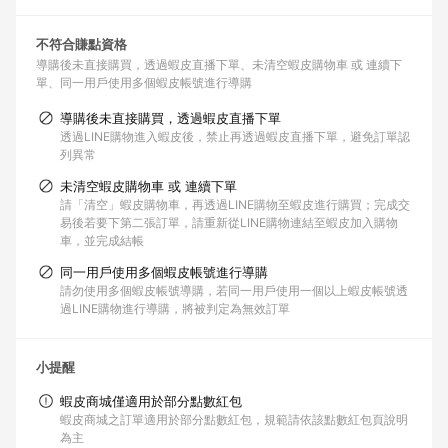
不符合賺點資格
導購後未直接購買，透過蝦皮直播下單
未清空蝦皮購物車 或 連續下
單
同一用戶使用多個蝦皮帳號進行導購
導購後未直接購買，透過蝦皮直播下單
透過LINE購物進入蝦皮後，禁止再透過蝦皮直播下單，避免訂單認
列異常
未清空蝦皮購物車 或 連續下單
請「清空」蝦皮購物車，再透過LINE購物至蝦皮進行購買；完成交
易後若要下第二張訂單，請重新從LINE購物連結至蝦皮加入購物
車，並完成結帳
同一用戶使用多個蝦皮帳號進行導購
請勿使用多個蝦皮帳號導購，若同一用戶使用一個以上蝦皮帳號透
過LINE購物進行導購，將被判定為無效訂單
小提醒
蝦皮商城僅適用於部分點數紅包
蝦皮商城之訂單適用於部分點數紅包，規範請依該點數紅包頁說明
為主