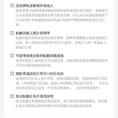
請勿將蝦皮帳號外借他人
蝦皮會將LINE的導購跳轉紀錄與蝦皮的會員ID進行綁定，若後續七
天內未透過其他媒體來源導入蝦皮官網，則七天內於該蝦皮帳號下
訂的首筆訂單會被蝦皮認列為該LINE用戶導購跳轉時所成立之訂
單。
點數回饋上限計算標準
點數回饋依照蝦皮提供扣除折價券、蝦幣與運費後之最終金額進行
計算。同一商品品項(即便不同尺寸規格)，皆會計入同一筆返點上
限進行計算
可能導致無法取得點數回饋資格
使用非指定之途徑及方式完成交易，或經由蝦皮系統判斷點擊路徑
不符合回饋資格或規則者。
贈點爭議請於訂單日+60日洽詢
超過60天(含)以上進行申訴，恕無法贈點回饋。需檢附蝦皮訂單完
成、LINE購物訂單記錄，如於LINE購物訂單紀錄已呈現：「非本次
前往蝦皮商店之品項，不符合回饋資格 」，則不受理此案件。
部分點數紅包不適用說明
部分點數紅包僅限指定商品使用，或不適用於無回饋商品。各點數
紅包之適用商品與使用條件請依點數紅包頁面規則為準。