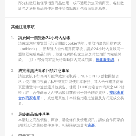
部分點數紅包僅限指定商品使用，或不適用於無回饋商品。各點數
紅包之適用商品與使用條件請依點數紅包頁面規則為準。
其他注意事項
1.
請於同一瀏覽器24小時內結帳
請確認您的瀏覽器已設定開啟cookie功能，並取消廣告阻擋程式
（adblock）。點擊進入合作網路商家後，請於24小時內並以同一
瀏覽器完成商品訂購 ，並於各網路店家規範之付款期間內完成付
款。 （註：部分商家需於特殊時限內完成訂購，
按此看明細
。）
2.
瀏覽器無法追蹤回饋注意事項
請注意以下行為將可能導致無法取得 LINE POINTS 點數回饋資
格：使用無痕視窗 / 私密瀏覽功能使用本服務、進入合作網路商家
頁面瀏覽時中途點選其他廣告、使用非LINE指定合作商家之APP結
帳﹙註：合作商家之APP結帳目前僅部份符合贈點資格，
按此查看
合作商家名單
﹚、或使用其他非本服務指定之途徑及方式完成交易
者。
3.
最終商品條件基準
本活動之商品價格、庫存、購物條件及優惠資訊，請依合作商家的
網站顯示之最終條件為準。相關限制請參考
這裏
。
4.