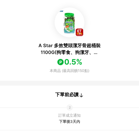
A Star 多效雙頭潔牙骨超桶裝
1100G(狗零食、狗潔牙、耐
咬、寵物潔牙、寵物零食)
0.5%
本商品 (最高回饋150點)
下單前必讀
訂單成立通知
下單後3天內