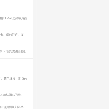
ETMall之結帳頁面
金卡、環球嚴選、商
LINE購物點數回饋。
單、整單退貨、部份商
，恕無法贈點回饋。
數紅包頁面規則為準。