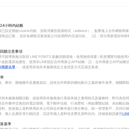
24小時內結帳
已設定開啟cookie功能，並取消廣告阻擋程式（adblock）。點擊進入合作網路商
成商品訂購 ，並於各網路店家規範之付款期間內完成付款。 （註：部分商家需於特殊
回饋注意事項
可能導致無法取得 LINE POINTS 點數回饋資格：使用無痕視窗 / 私密瀏覽功能
途點選其他廣告、使用非LINE指定合作商家之APP結帳﹙註：合作商家之APP結帳
作商家名單
﹚、或使用其他非本服務指定之途徑及方式完成交易者。
準
格、庫存、購物條件及優惠資訊，請依合作商家的網站顯示之最終條件為準。相關限
參與本服務相關活動、或使用與本服務進行系統串接之應用程式及服務時，即代表您
與合作夥伴交換您的電話號碼、電子郵件信箱、行為歷程（例如瀏覽紀錄、未結帳紀
資料。前述個人資料將用於本公司與合作夥伴進行身分整合、統一管理客戶、共同行
務、個人化廣告等行銷訊息，且該等個人資料包含歷史資料在內。詳細規範請參照
LI
算基準