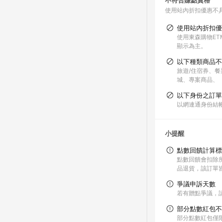
不符合賺點資格
使用站內折扣優惠不
使用站內折扣優
使用東森購物ET
顯示為主。
以下種類商品不
旅遊/住宿券、餐
城、專案商品、
以下身份之訂單
以網連通身份結帳
小提醒
點數回饋計算標
點數回饋會扣除
品退貨，該訂單
爭議申訴天數
若有贈點爭議，請
部分點數紅包不
部分點數紅包僅