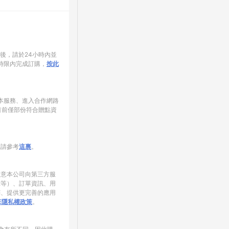
家後，請於24小時內並
時限內完成訂購，
按此
使用本服務、進入合作網路
目前僅部份符合贈點資
制請參考
這裏
。
同意本公司向第三方服
錄等）、訂單資訊、用
銷、提供更完善的應用
NE隱私權政策
。