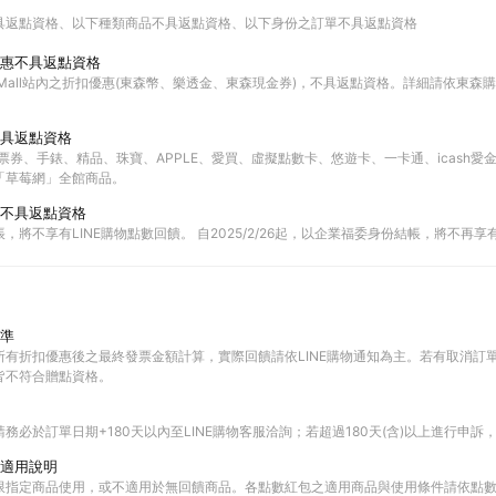
具返點資格
以下種類商品不具返點資格
以下身份之訂單不具返點資格
惠不具返點資格
Mall站內之折扣優惠(東森幣、樂透金、東森現金券)，不具返點資格。詳細請依東森購物
具返點資格
票券、手錶、精品、珠寶、APPLE、愛買、虛擬點數卡、悠遊卡、一卡通、icash愛
「草莓網」全館商品。
不具返點資格
，將不享有LINE購物點數回饋。 自2025/2/26起，以企業福委身份結帳，將不再享有
準
所有折扣優惠後之最終發票金額計算，實際回饋請依LINE購物通知為主。若有取消訂
皆不符合贈點資格。
務必於訂單日期+180天以內至LINE購物客服洽詢；若超過180天(含)以上進行申訴
適用說明
限指定商品使用，或不適用於無回饋商品。各點數紅包之適用商品與使用條件請依點