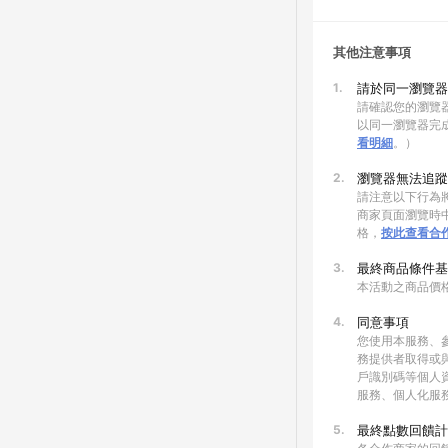
其他注意事項
1.
請於同一瀏覽器
請確認您的瀏覽器
以同一瀏覽器完
看明細
。）
2.
瀏覽器無法追蹤
請注意以下行為將
商家頁面瀏覽時中
格，
按此查看合
3.
最終商品條件基
本活動之商品價
4.
同意事項
您使用本服務、
務提供者取得或
戶識別碼等個人
服務、個人化服
5.
最終點數回饋計