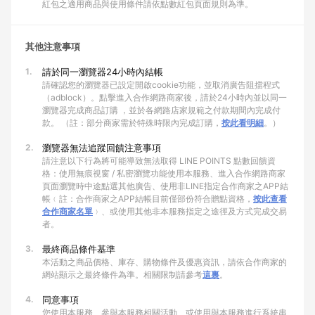
紅包之適用商品與使用條件請依點數紅包頁面規則為準。
其他注意事項
1.
請於同一瀏覽器24小時內結帳
請確認您的瀏覽器已設定開啟cookie功能，並取消廣告阻擋程式
（adblock）。點擊進入合作網路商家後，請於24小時內並以同一
瀏覽器完成商品訂購 ，並於各網路店家規範之付款期間內完成付
款。 （註：部分商家需於特殊時限內完成訂購，
按此看明細
。）
2.
瀏覽器無法追蹤回饋注意事項
請注意以下行為將可能導致無法取得 LINE POINTS 點數回饋資
格：使用無痕視窗 / 私密瀏覽功能使用本服務、進入合作網路商家
頁面瀏覽時中途點選其他廣告、使用非LINE指定合作商家之APP結
帳﹙註：合作商家之APP結帳目前僅部份符合贈點資格，
按此查看
合作商家名單
﹚、或使用其他非本服務指定之途徑及方式完成交易
者。
3.
最終商品條件基準
本活動之商品價格、庫存、購物條件及優惠資訊，請依合作商家的
網站顯示之最終條件為準。相關限制請參考
這裏
。
4.
同意事項
您使用本服務、參與本服務相關活動、或使用與本服務進行系統串