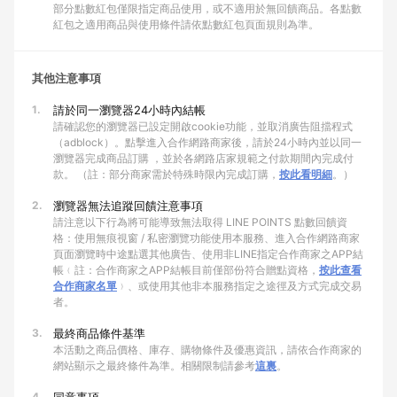
部分點數紅包僅限指定商品使用，或不適用於無回饋商品。各點數
紅包之適用商品與使用條件請依點數紅包頁面規則為準。
其他注意事項
1.
請於同一瀏覽器24小時內結帳
請確認您的瀏覽器已設定開啟cookie功能，並取消廣告阻擋程式
（adblock）。點擊進入合作網路商家後，請於24小時內並以同一
瀏覽器完成商品訂購 ，並於各網路店家規範之付款期間內完成付
款。 （註：部分商家需於特殊時限內完成訂購，
按此看明細
。）
2.
瀏覽器無法追蹤回饋注意事項
請注意以下行為將可能導致無法取得 LINE POINTS 點數回饋資
格：使用無痕視窗 / 私密瀏覽功能使用本服務、進入合作網路商家
頁面瀏覽時中途點選其他廣告、使用非LINE指定合作商家之APP結
帳﹙註：合作商家之APP結帳目前僅部份符合贈點資格，
按此查看
合作商家名單
﹚、或使用其他非本服務指定之途徑及方式完成交易
者。
3.
最終商品條件基準
本活動之商品價格、庫存、購物條件及優惠資訊，請依合作商家的
網站顯示之最終條件為準。相關限制請參考
這裏
。
4.