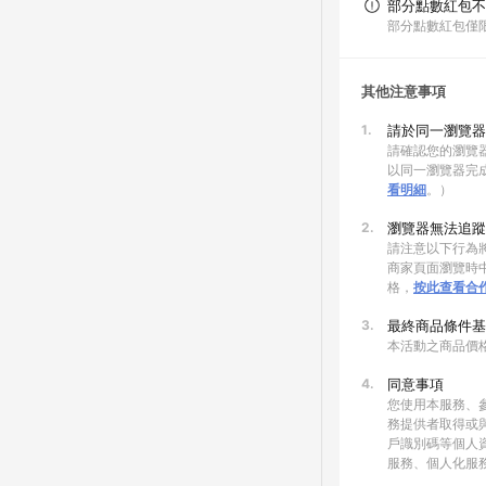
部分點數紅包不
部分點數紅包僅
其他注意事項
1.
請於同一瀏覽器
請確認您的瀏覽器
以同一瀏覽器完
看明細
。）
2.
瀏覽器無法追蹤
請注意以下行為將
商家頁面瀏覽時中
格，
按此查看合
3.
最終商品條件基
本活動之商品價
4.
同意事項
您使用本服務、
務提供者取得或
戶識別碼等個人
服務、個人化服