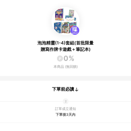
泡泡精靈(1-4)套組(首批限量
贈寫作牌卡遊戲＋筆記本)
0%
本商品 (無回饋)
下單前必讀
訂單成立通知
下單後3天內