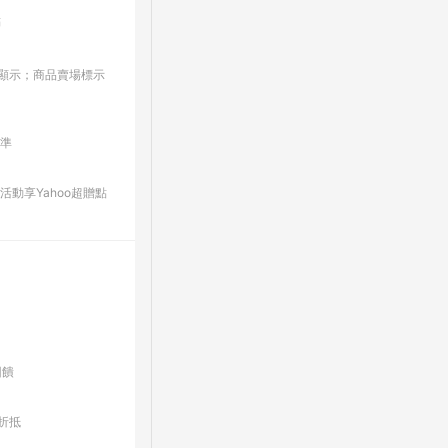
點
板/顯示；商品賣場標示
為準
動享Yahoo超贈點
回饋
折抵