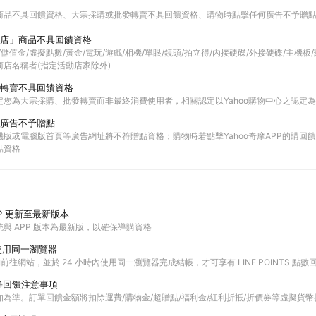
商品不具回饋資格
大宗採購或批發轉賣不具回饋資格
購物時點擊任何廣告不予贈
店」商品不具回饋資格
票券/儲值金/虛擬點數/黃金/電玩/遊戲/相機/單眼/鏡頭/拍立得/內接硬碟/外接硬碟/主機
店名稱者(指定活動店家除外)
轉賣不具回饋資格
定您為大宗採購、批發轉賣而非最終消費使用者，相關認定以Yahoo購物中心之認定
廣告不予贈點
版或電腦版首頁等廣告網址將不符贈點資格；購物時若點擊Yahoo奇摩APP的購回饋活
點資格
P 更新至最新版本
與 APP 版本為最新版，以確保導購資格
使用同一瀏覽器
購物前往網站，並於 24 小時內使用同一瀏覽器完成結帳，才可享有 LINE POINTS 點數
等回饋注意事項
為準。訂單回饋金額將扣除運費/購物金/超贈點/福利金/紅利折抵/折價券等虛擬貨幣