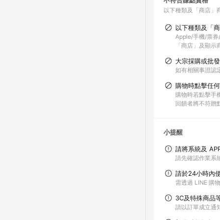
不符合賺點資格
以下種類及「商店」
以下種類及「商
Apple/手機/
「商店」及顯示商
大宗採購或批發
如有相關事證認
購物時點擊任何
購物時若點擊手機
回饋者將不符贈
小提醒
請將系統及 AP
請先確認作業系統
請於24小時內
需透過 LINE 
3C及特殊商品
請以訂單成立通知