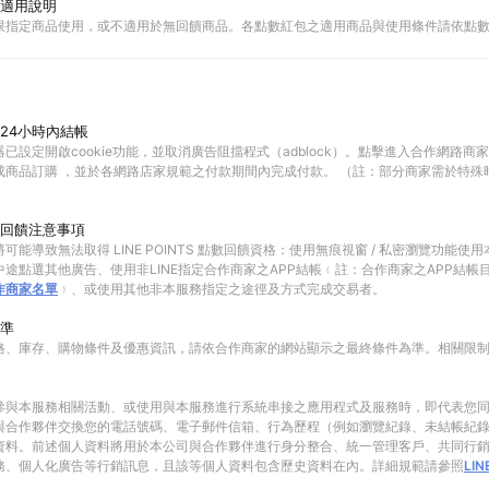
適用說明
限指定商品使用，或不適用於無回饋商品。各點數紅包之適用商品與使用條件請依點
24小時內結帳
已設定開啟cookie功能，並取消廣告阻擋程式（adblock）。點擊進入合作網路商
成商品訂購 ，並於各網路店家規範之付款期間內完成付款。 （註：部分商家需於特殊
回饋注意事項
可能導致無法取得 LINE POINTS 點數回饋資格：使用無痕視窗 / 私密瀏覽功能
途點選其他廣告、使用非LINE指定合作商家之APP結帳﹙註：合作商家之APP結帳
作商家名單
﹚、或使用其他非本服務指定之途徑及方式完成交易者。
準
格、庫存、購物條件及優惠資訊，請依合作商家的網站顯示之最終條件為準。相關限
參與本服務相關活動、或使用與本服務進行系統串接之應用程式及服務時，即代表您
與合作夥伴交換您的電話號碼、電子郵件信箱、行為歷程（例如瀏覽紀錄、未結帳紀
資料。前述個人資料將用於本公司與合作夥伴進行身分整合、統一管理客戶、共同行
務、個人化廣告等行銷訊息，且該等個人資料包含歷史資料在內。詳細規範請參照
LI