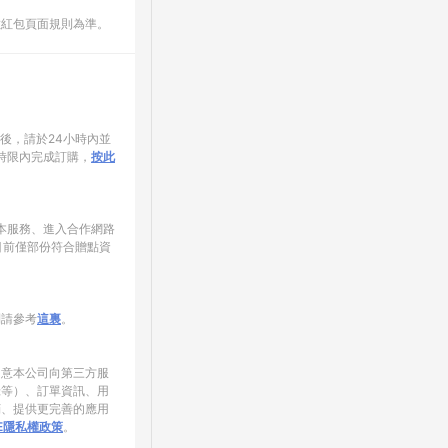
數紅包頁面規則為準。
家後，請於24小時內並
時限內完成訂購，
按此
使用本服務、進入合作網路
目前僅部份符合贈點資
制請參考
這裏
。
同意本公司向第三方服
錄等）、訂單資訊、用
銷、提供更完善的應用
NE隱私權政策
。