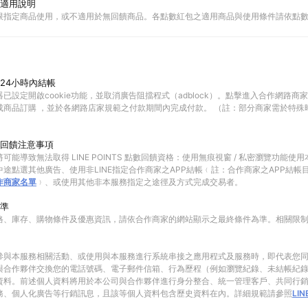
適用說明
限指定商品使用，或不適用於無回饋商品。各點數紅包之適用商品與使用條件請依點
24小時內結帳
已設定開啟cookie功能，並取消廣告阻擋程式（adblock）。點擊進入合作網路商
成商品訂購 ，並於各網路店家規範之付款期間內完成付款。 （註：部分商家需於特殊
回饋注意事項
可能導致無法取得 LINE POINTS 點數回饋資格：使用無痕視窗 / 私密瀏覽功能
途點選其他廣告、使用非LINE指定合作商家之APP結帳﹙註：合作商家之APP結帳
作商家名單
﹚、或使用其他非本服務指定之途徑及方式完成交易者。
準
格、庫存、購物條件及優惠資訊，請依合作商家的網站顯示之最終條件為準。相關限
參與本服務相關活動、或使用與本服務進行系統串接之應用程式及服務時，即代表您
與合作夥伴交換您的電話號碼、電子郵件信箱、行為歷程（例如瀏覽紀錄、未結帳紀
資料。前述個人資料將用於本公司與合作夥伴進行身分整合、統一管理客戶、共同行
務、個人化廣告等行銷訊息，且該等個人資料包含歷史資料在內。詳細規範請參照
LI