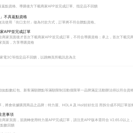
具返點資格
導購後方下載商家APP並完成訂單
指定品不回饋
」不具返點資格
無法使用「街口支付」做為付款方式，訂單將不符合贈點資格。
家APP並完成訂單
前往商家頁面後才首次下載商家APP並完成訂單，不符合導購資格；承上，首次下載完商
商家頁面，方享導購資格
9起部分家電3C等指定品不回饋，以跳轉頁所載訊息為主
上活動如點數紅包、新客滿額贈點等滿額限制活動僅限單一品牌滿足活動辦法得以符合資
，將會依據購買商品之品牌：特力屋、HOLA 及 Hoi!好好生活 而拆分成不同訂單
單注意事項
前往商家頁面，並跳轉使用特力屋APP完成訂單，請注意APP版本需符合 V2.65.0以
TS 點數回饋