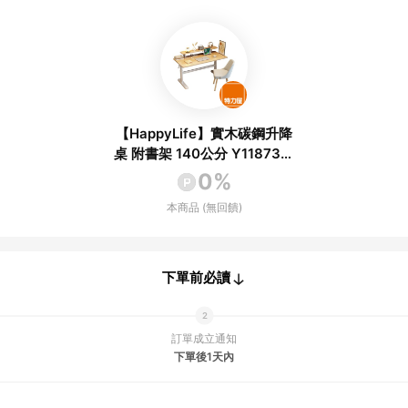
【HappyLife】實木碳鋼升降
桌 附書架 140公分 Y11873原
木
0%
本商品 (無回饋)
下單前必讀
訂單成立通知
下單後1天內