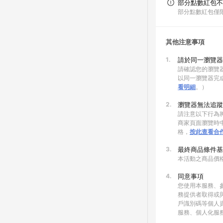
部分點數紅包不
部分點數紅包僅
其他注意事項
1.
請於同一瀏覽器
請確認您的瀏覽器
以同一瀏覽器完
看明細
。）
2.
瀏覽器無法追蹤
請注意以下行為將
商家頁面瀏覽時中
格，
按此查看合
3.
最終商品條件基
本活動之商品價
4.
同意事項
您使用本服務、
務提供者取得或
戶識別碼等個人
服務、個人化服