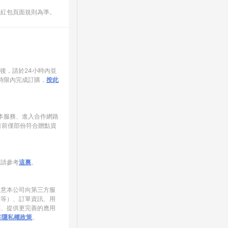
數紅包頁面規則為準。
家後，請於24小時內並
時限內完成訂購，
按此
使用本服務、進入合作網路
目前僅部份符合贈點資
制請參考
這裏
。
同意本公司向第三方服
錄等）、訂單資訊、用
銷、提供更完善的應用
NE隱私權政策
。