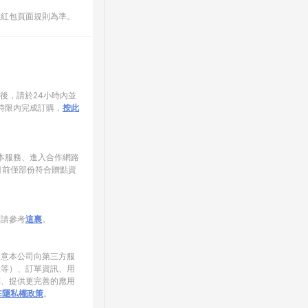
數紅包頁面規則為準。
家後，請於24小時內並
時限內完成訂購，
按此
使用本服務、進入合作網路
目前僅部份符合贈點資
制請參考
這裏
。
同意本公司向第三方服
錄等）、訂單資訊、用
銷、提供更完善的應用
NE隱私權政策
。