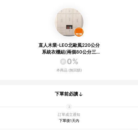
直人木業-LEO北歐風220公分
系統衣櫃組(兩個80公分三
抽/60公
0%
本商品 (無回饋)
下單前必讀
訂單成立通知
下單後1天內