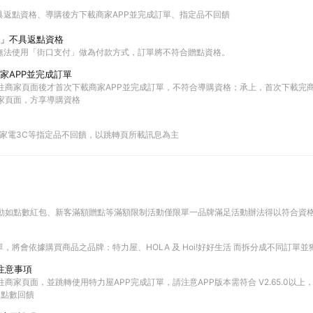
具返點資格
導購後方下載商家APP並完成訂單
指定品不回饋
」不具返點資格
無法使用「街口支付」做為付款方式，訂單將不符合贈點資格。
家APP並完成訂單
前往商家頁面後才首次下載商家APP並完成訂單，不符合導購資格；承上，首次下載完商
商家頁面，方享導購資格
9起部分家電3C等指定品不回饋，以跳轉頁所載訊息為主
上活動如點數紅包、新客滿額贈點等滿額限制活動僅限單一品牌滿足活動辦法得以符合資
，將會依據購買商品之品牌：特力屋、HOLA 及 Hoi!好好生活 而拆分成不同訂單
單注意事項
前往商家頁面，並跳轉使用特力屋APP完成訂單，請注意APP版本需符合 V2.65.0以
TS 點數回饋