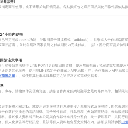
適用說明
限指定商品使用，或不適用於無回饋商品。各點數紅包之適用商品與使用條件請依點
24小時內結帳
已設定開啟cookie功能，並取消廣告阻擋程式（adblock）。點擊進入合作網路商
成商品訂購 ，並於各網路店家規範之付款期間內完成付款。 （註：部分商家需於特殊
回饋注意事項
可能導致無法取得 LINE POINTS 點數回饋資格：使用無痕視窗 / 私密瀏覽功能
途點選其他廣告、使用非LINE指定合作商家之APP結帳﹙註：合作商家之APP結帳
作商家名單
﹚、或使用其他非本服務指定之途徑及方式完成交易者。
準
格、庫存、購物條件及優惠資訊，請依合作商家的網站顯示之最終條件為準。相關限
參與本服務相關活動、或使用與本服務進行系統串接之應用程式及服務時，即代表您
與合作夥伴交換您的電話號碼、電子郵件信箱、行為歷程（例如瀏覽紀錄、未結帳紀
資料。前述個人資料將用於本公司與合作夥伴進行身分整合、統一管理客戶、共同行
務、個人化廣告等行銷訊息，且該等個人資料包含歷史資料在內。詳細規範請參照
LI