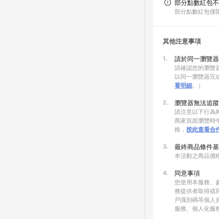
部分點數紅包不
部分點數紅包僅
其他注意事項
1.
請於同一瀏覽器
請確認您的瀏覽器
以同一瀏覽器完
看明細
。）
2.
瀏覽器無法追蹤
請注意以下行為將
商家頁面瀏覽時中
格，
按此查看合
3.
最終商品條件基
本活動之商品價
4.
同意事項
您使用本服務、
務提供者取得或
戶識別碼等個人
服務、個人化服