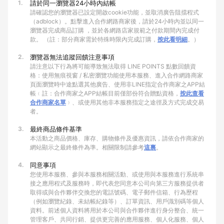
1.
請於同一瀏覽器24小時內結帳
請確認您的瀏覽器已設定開啟cookie功能，並取消廣告阻擋程式
（adblock）。點擊進入合作網路商家後，請於24小時內並以同一
瀏覽器完成商品訂購 ，並於各網路店家規範之付款期間內完成付
款。 （註：部分商家需於特殊時限內完成訂購，
按此看明細
。）
2.
瀏覽器無法追蹤回饋注意事項
請注意以下行為將可能導致無法取得 LINE POINTS 點數回饋資
格：使用無痕視窗 / 私密瀏覽功能使用本服務、進入合作網路商家
頁面瀏覽時中途點選其他廣告、使用非LINE指定合作商家之APP結
帳﹙註：合作商家之APP結帳目前僅部份符合贈點資格，
按此查看
合作商家名單
﹚、或使用其他非本服務指定之途徑及方式完成交易
者。
3.
最終商品條件基準
本活動之商品價格、庫存、購物條件及優惠資訊，請依合作商家的
網站顯示之最終條件為準。相關限制請參考
這裏
。
4.
同意事項
您使用本服務、參與本服務相關活動、或使用與本服務進行系統串
接之應用程式及服務時，即代表您同意本公司向第三方服務提供者
取得或與合作夥伴交換您的電話號碼、電子郵件信箱、行為歷程
（例如瀏覽紀錄、未結帳紀錄等）、訂單資訊、用戶識別碼等個人
資料。前述個人資料將用於本公司與合作夥伴進行身分整合、統一
管理客戶、共同行銷、提供更完善的應用服務、個人化服務、個人