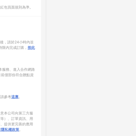
數紅包頁面規則為準。
家後，請於24小時內並
時限內完成訂購，
按此
使用本服務、進入合作網路
目前僅部份符合贈點資
制請參考
這裏
。
同意本公司向第三方服
錄等）、訂單資訊、用
銷、提供更完善的應用
NE隱私權政策
。