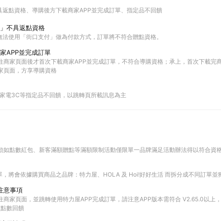
具返點資格
導購後方下載商家APP並完成訂單
指定品不回饋
」不具返點資格
無法使用「街口支付」做為付款方式，訂單將不符合贈點資格。
家APP並完成訂單
前往商家頁面後才首次下載商家APP並完成訂單，不符合導購資格；承上，首次下載完商
商家頁面，方享導購資格
9起部分家電3C等指定品不回饋，以跳轉頁所載訊息為主
上活動如點數紅包、新客滿額贈點等滿額限制活動僅限單一品牌滿足活動辦法得以符合資
，將會依據購買商品之品牌：特力屋、HOLA 及 Hoi!好好生活 而拆分成不同訂單
單注意事項
前往商家頁面，並跳轉使用特力屋APP完成訂單，請注意APP版本需符合 V2.65.0以
TS 點數回饋