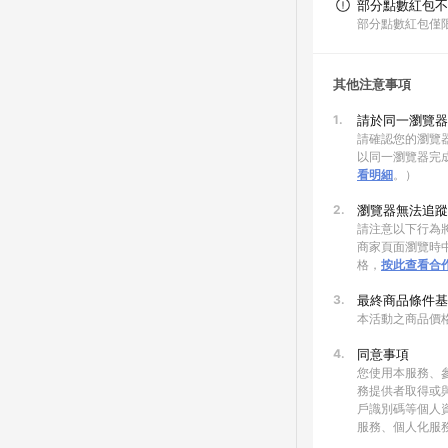
部分點數紅包不
部分點數紅包僅
其他注意事項
1.
請於同一瀏覽器
請確認您的瀏覽器
以同一瀏覽器完
看明細
。）
2.
瀏覽器無法追蹤
請注意以下行為將
商家頁面瀏覽時中
格，
按此查看合
3.
最終商品條件基
本活動之商品價
4.
同意事項
您使用本服務、
務提供者取得或
戶識別碼等個人
服務、個人化服