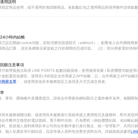
適用說明
限指定商品使用，或不適用於無回饋商品。各點數紅包之適用商品與使用條件請依點
24小時內結帳
已設定開啟cookie功能，並取消廣告阻擋程式（adblock）。點擊進入合作網路商
成商品訂購 ，並於各網路店家規範之付款期間內完成付款。 （註：部分商家需於特殊
回饋注意事項
可能導致無法取得 LINE POINTS 點數回饋資格：使用無痕視窗 / 私密瀏覽功能
途點選其他廣告、使用非LINE指定合作商家之APP結帳﹙註：合作商家之APP結帳
作商家名單
﹚、或使用其他非本服務指定之途徑及方式完成交易者。
準
格、庫存、購物條件及優惠資訊，請依合作商家的網站顯示之最終條件為準。相關限
參與本服務相關活動、或使用與本服務進行系統串接之應用程式及服務時，即代表您
與合作夥伴交換您的電話號碼、電子郵件信箱、行為歷程（例如瀏覽紀錄、未結帳紀
資料。前述個人資料將用於本公司與合作夥伴進行身分整合、統一管理客戶、共同行
務、個人化廣告等行銷訊息，且該等個人資料包含歷史資料在內。詳細規範請參照
LI