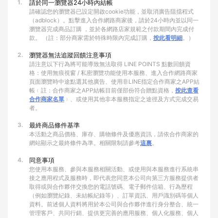
1.
請於同一瀏覽器24小時內結帳
請確認您的瀏覽器已設定開啟cookie功能，並取消廣告阻擋程式
（adblock）。點擊進入合作網路商家後，請於24小時內並以同一
瀏覽器完成商品訂購 ，並於各網路店家規範之付款期間內完成付
款。 （註：部分商家需於特殊時限內完成訂購，
按此看明細
。）
2.
瀏覽器無法追蹤回饋注意事項
請注意以下行為將可能導致無法取得 LINE POINTS 點數回饋資
格：使用無痕視窗 / 私密瀏覽功能使用本服務、進入合作網路商家
頁面瀏覽時中途點選其他廣告、使用非LINE指定合作商家之APP結
帳﹙註：合作商家之APP結帳目前僅部份符合贈點資格，
按此查看
合作商家名單
﹚、或使用其他非本服務指定之途徑及方式完成交易
者。
3.
最終商品條件基準
本活動之商品價格、庫存、購物條件及優惠資訊，請依合作商家的
網站顯示之最終條件為準。相關限制請參考
這裏
。
4.
同意事項
您使用本服務、參與本服務相關活動、或使用與本服務進行系統串
接之應用程式及服務時，即代表您同意本公司向第三方服務提供者
取得或與合作夥伴交換您的電話號碼、電子郵件信箱、行為歷程
（例如瀏覽紀錄、未結帳紀錄等）、訂單資訊、用戶識別碼等個人
資料。前述個人資料將用於本公司與合作夥伴進行身分整合、統一
管理客戶、共同行銷、提供更完善的應用服務、個人化服務、個人