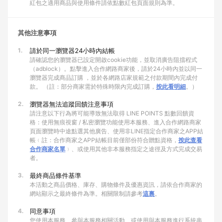
紅包之適用商品與使用條件請依點數紅包頁面規則為準。
其他注意事項
1.
請於同一瀏覽器24小時內結帳
請確認您的瀏覽器已設定開啟cookie功能，並取消廣告阻擋程式
（adblock）。點擊進入合作網路商家後，請於24小時內並以同一
瀏覽器完成商品訂購 ，並於各網路店家規範之付款期間內完成付
款。 （註：部分商家需於特殊時限內完成訂購，
按此看明細
。）
2.
瀏覽器無法追蹤回饋注意事項
請注意以下行為將可能導致無法取得 LINE POINTS 點數回饋資
格：使用無痕視窗 / 私密瀏覽功能使用本服務、進入合作網路商家
頁面瀏覽時中途點選其他廣告、使用非LINE指定合作商家之APP結
帳﹙註：合作商家之APP結帳目前僅部份符合贈點資格，
按此查看
合作商家名單
﹚、或使用其他非本服務指定之途徑及方式完成交易
者。
3.
最終商品條件基準
本活動之商品價格、庫存、購物條件及優惠資訊，請依合作商家的
網站顯示之最終條件為準。相關限制請參考
這裏
。
4.
同意事項
您使用本服務、參與本服務相關活動、或使用與本服務進行系統串