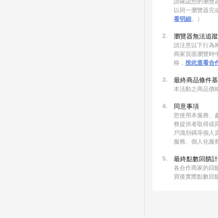
請確認您的瀏覽器
以同一瀏覽器完
看明細
。）
2.
瀏覽器無法追蹤
請注意以下行為將
商家頁面瀏覽時中
格，
按此查看合
3.
最終商品條件基
本活動之商品價
4.
同意事項
您使用本服務、
務提供者取得或
戶識別碼等個人
服務、個人化服
5.
最終點數回饋計
各合作商家的回
買後實際點數回