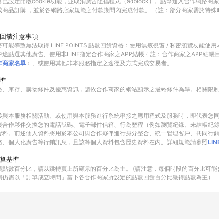
已設定開啟cookie功能，並取消廣告阻擋程式（adblock）。點擊進入合作網路商
成商品訂購 ，並於各網路店家規範之付款期間內完成付款。 （註：部分商家需於特殊
回饋注意事項
可能導致無法取得 LINE POINTS 點數回饋資格：使用無痕視窗 / 私密瀏覽功能
途點選其他廣告、使用非LINE指定合作商家之APP結帳﹙註：合作商家之APP結帳
作商家名單
﹚、或使用其他非本服務指定之途徑及方式完成交易者。
準
格、庫存、購物條件及優惠資訊，請依合作商家的網站顯示之最終條件為準。相關限
參與本服務相關活動、或使用與本服務進行系統串接之應用程式及服務時，即代表您
與合作夥伴交換您的電話號碼、電子郵件信箱、行為歷程（例如瀏覽紀錄、未結帳紀
資料。前述個人資料將用於本公司與合作夥伴進行身分整合、統一管理客戶、共同行
務、個人化廣告等行銷訊息，且該等個人資料包含歷史資料在內。詳細規範請參照
LI
算基準
饋點數百分比，請以跳轉頁上所顯示的百分比為主。 (請注意，每個時段的百分比可能
饋仍需以「訂單成立時間」當下各合作商家所設定的點數回饋百分比獲得點數為主）