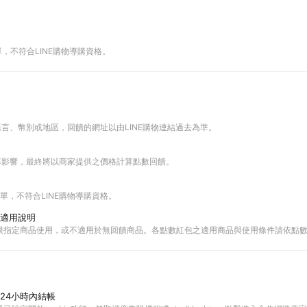
單，不符合LINE購物導購資格。
語言、幣別或地區，回饋的網址以由LINE購物連結過去為準。
匯率影響，最終將以商家提供之價格計算點數回饋。
下單，不符合LINE購物導購資格。
適用說明
限指定商品使用，或不適用於無回饋商品。各點數紅包之適用商品與使用條件請依點
24小時內結帳