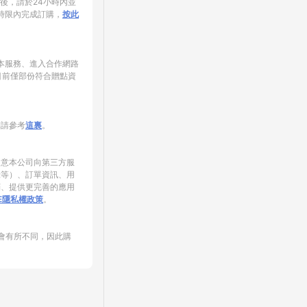
家後，請於24小時內並
時限內完成訂購，
按此
使用本服務、進入合作網路
目前僅部份符合贈點資
制請參考
這裏
。
同意本公司向第三方服
錄等）、訂單資訊、用
銷、提供更完善的應用
NE隱私權政策
。
會有所不同，因此購