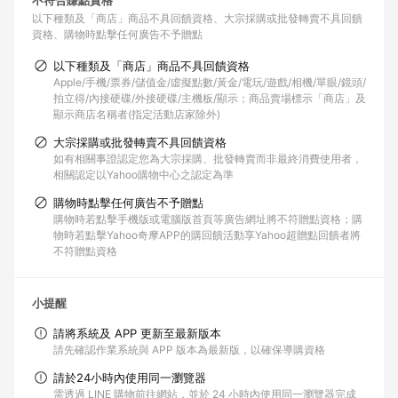
不符合賺點資格
以下種類及「商店」商品不具回饋資格
大宗採購或批發轉賣不具回饋
資格
購物時點擊任何廣告不予贈點
以下種類及「商店」商品不具回饋資格
Apple/手機/票券/儲值金/虛擬點數/黃金/電玩/遊戲/相機/單眼/鏡頭/
拍立得/內接硬碟/外接硬碟/主機板/顯示；商品賣場標示「商店」及
顯示商店名稱者(指定活動店家除外)
大宗採購或批發轉賣不具回饋資格
如有相關事證認定您為大宗採購、批發轉賣而非最終消費使用者，
相關認定以Yahoo購物中心之認定為準
購物時點擊任何廣告不予贈點
購物時若點擊手機版或電腦版首頁等廣告網址將不符贈點資格；購
物時若點擊Yahoo奇摩APP的購回饋活動享Yahoo超贈點回饋者將
不符贈點資格
小提醒
請將系統及 APP 更新至最新版本
請先確認作業系統與 APP 版本為最新版，以確保導購資格
請於24小時內使用同一瀏覽器
需透過 LINE 購物前往網站，並於 24 小時內使用同一瀏覽器完成