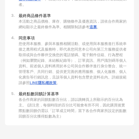
者。
3.
最終商品條件基準
本活動之商品價格、庫存、購物條件及優惠資訊，請依合作商家的
網站顯示之最終條件為準。相關限制請參考
這裏
。
4.
同意事項
您使用本服務、參與本服務相關活動、或使用與本服務進行系統串
接之應用程式及服務時，即代表您同意本公司向第三方服務提供者
取得或與合作夥伴交換您的電話號碼、電子郵件信箱、行為歷程
（例如瀏覽紀錄、未結帳紀錄等）、訂單資訊、用戶識別碼等個人
資料。前述個人資料將用於本公司與合作夥伴進行身分整合、統一
管理客戶、共同行銷、提供更完善的應用服務、個人化服務、個人
化廣告等行銷訊息，且該等個人資料包含歷史資料在內。詳細規範
請參照
LINE隱私權政策
。
5.
最終點數回饋計算基準
各合作商家的回饋點數百分比，請以跳轉頁上所顯示的百分比為
主。 (請注意，每個時段的百分比可能會有所不同，因此購買後實
際點數回饋仍需以「訂單成立時間」當下各合作商家所設定的點數
回饋百分比獲得點數為主）