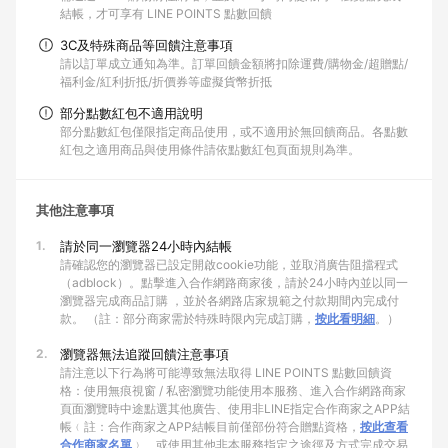
結帳，才可享有 LINE POINTS 點數回饋
3C及特殊商品等回饋注意事項
請以訂單成立通知為準。訂單回饋金額將扣除運費/購物金/超贈點/
福利金/紅利折抵/折價券等虛擬貨幣折抵
部分點數紅包不適用說明
部分點數紅包僅限指定商品使用，或不適用於無回饋商品。各點數
紅包之適用商品與使用條件請依點數紅包頁面規則為準。
其他注意事項
1.
請於同一瀏覽器24小時內結帳
請確認您的瀏覽器已設定開啟cookie功能，並取消廣告阻擋程式
（adblock）。點擊進入合作網路商家後，請於24小時內並以同一
瀏覽器完成商品訂購 ，並於各網路店家規範之付款期間內完成付
款。 （註：部分商家需於特殊時限內完成訂購，
按此看明細
。）
2.
瀏覽器無法追蹤回饋注意事項
請注意以下行為將可能導致無法取得 LINE POINTS 點數回饋資
格：使用無痕視窗 / 私密瀏覽功能使用本服務、進入合作網路商家
頁面瀏覽時中途點選其他廣告、使用非LINE指定合作商家之APP結
帳﹙註：合作商家之APP結帳目前僅部份符合贈點資格，
按此查看
合作商家名單
﹚、或使用其他非本服務指定之途徑及方式完成交易