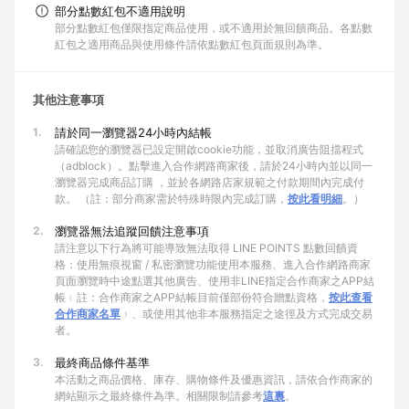
部分點數紅包不適用說明
部分點數紅包僅限指定商品使用，或不適用於無回饋商品。各點數
紅包之適用商品與使用條件請依點數紅包頁面規則為準。
其他注意事項
1.
請於同一瀏覽器24小時內結帳
請確認您的瀏覽器已設定開啟cookie功能，並取消廣告阻擋程式
（adblock）。點擊進入合作網路商家後，請於24小時內並以同一
瀏覽器完成商品訂購 ，並於各網路店家規範之付款期間內完成付
款。 （註：部分商家需於特殊時限內完成訂購，
按此看明細
。）
2.
瀏覽器無法追蹤回饋注意事項
請注意以下行為將可能導致無法取得 LINE POINTS 點數回饋資
格：使用無痕視窗 / 私密瀏覽功能使用本服務、進入合作網路商家
頁面瀏覽時中途點選其他廣告、使用非LINE指定合作商家之APP結
帳﹙註：合作商家之APP結帳目前僅部份符合贈點資格，
按此查看
合作商家名單
﹚、或使用其他非本服務指定之途徑及方式完成交易
者。
3.
最終商品條件基準
本活動之商品價格、庫存、購物條件及優惠資訊，請依合作商家的
網站顯示之最終條件為準。相關限制請參考
這裏
。